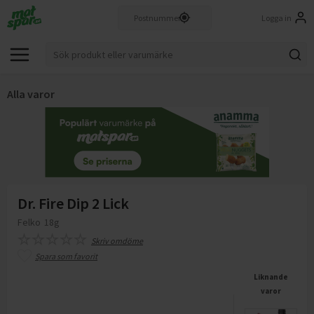
Logga in
Alla varor
Dr. Fire Dip 2 Lick
Felko
18g
Skriv omdöme
Spara som favorit
Liknande
varor