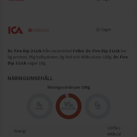
Ej i lager
Webbpriser
Dr. Fire Dip 2 Lick
från varumärket
Felko
.
Dr. Fire Dip 2 Lick
har
0g protein, 95g kolhydrater, 0g fett och 400kcal per 100g
.
Dr. Fire
Dip 2 Lick
väger 18g
.
NÄRINGSINNEHÅLL
Näringsvärde per
100
g
0
95
0
g
g
g
Protein
Kolhydrater
Fett
1675
kJ
Energi
400
kcal