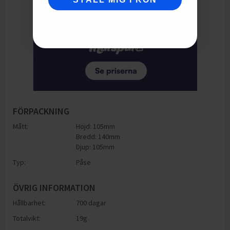
FÖRPACKNING
Mått:
Höjd: 105mm
Bredd: 140mm
Djup: 105mm
Typ:
Påse
ÖVRIG INFORMATION
Hållbarhet:
700 dagar
Totalvikt:
19g