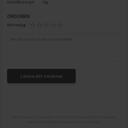
Innehållsmängd:
18g
OMDÖMEN
Ditt betyg:
Lämna ditt omdöme
All information om produkten är hämtad från leverantören eller butiken.
Kontrollera alltid förpackningen före användning.