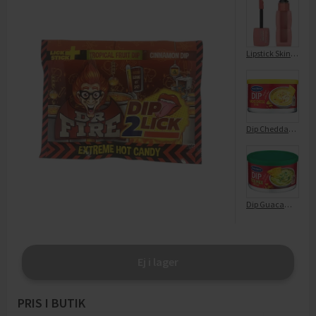
Lipstick Skinny Dip Superstay Teddy Tint 15
Dip Cheddar Cheese
Dip Guacamole
Ej i lager
PRIS I BUTIK