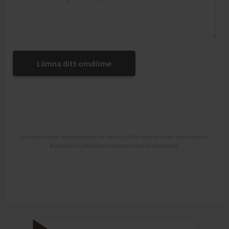
Lämna ditt omdöme
All information om produkten är hämtad från leverantören eller butiken.
Kontrollera alltid förpackningen före användning.