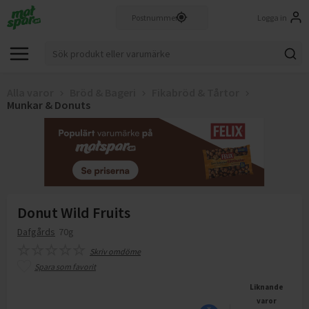
Logga in
Alla varor
Bröd & Bageri
Fikabröd & Tårtor
Munkar & Donuts
Donut Wild Fruits
Dafgårds
70g
Skriv omdöme
Spara som favorit
Liknande
varor