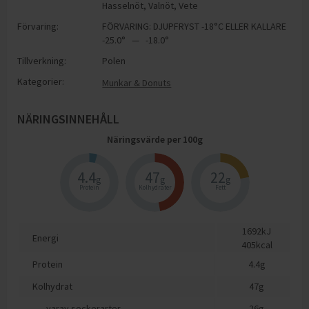
Hasselnöt
,
Valnöt
,
Vete
Förvaring:
FÖRVARING: DJUPFRYST -18°C ELLER KALLARE
-25.0° — -18.0°
Tillverkning:
Polen
Kategorier:
Munkar & Donuts
NÄRINGSINNEHÅLL
Näringsvärde per
100
g
4.4
47
22
g
g
g
Protein
Kolhydrater
Fett
1692
kJ
Energi
405
kcal
Protein
4.4
g
Kolhydrat
47
g
varav sockerarter
26
g