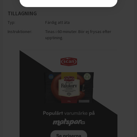
TILLAGNING
Typ:
Färdig att äta
Instruktioner:
Tinas i 60 minuter. Bör ej frysas efter
upptining.