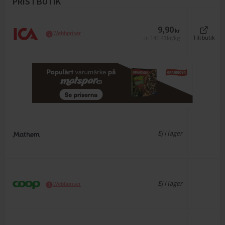
PRIS I BUTIK
9,90
kr
Webbpriser
141,43
kr/kg
Till butik
Jfr
Ej i lager
Ej i lager
Webbpriser