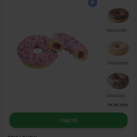
Donut Choklad
Donut Socker
Donut Choco Stripes 36 X 63G FV
Se fler varor
Lägg till