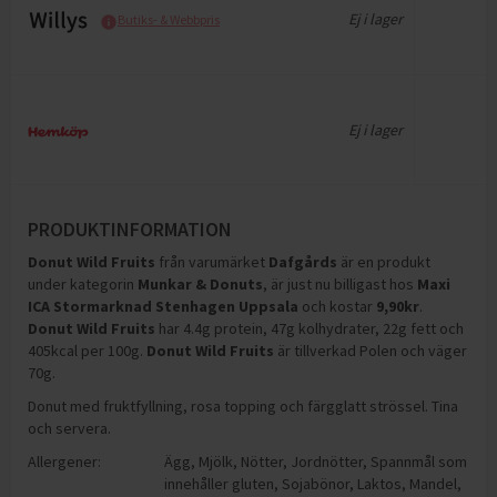
Ej i lager
Butiks- & Webbpris
Ej i lager
PRODUKTINFORMATION
Donut Wild Fruits
från varumärket
Dafgårds
är en produkt
under kategorin
Munkar & Donuts
, är just nu billigast hos
Maxi
ICA Stormarknad Stenhagen Uppsala
och
kostar
9,90
kr
.
Donut Wild Fruits
har
4.4g protein, 47g kolhydrater, 22g fett och
405kcal per 100g
.
Donut Wild Fruits
är tillverkad Polen och väger
70g
.
Donut med fruktfyllning, rosa topping och färgglatt strössel. Tina
och servera.
Allergener:
Ägg
,
Mjölk
,
Nötter
,
Jordnötter
,
Spannmål som
innehåller gluten
,
Sojabönor
,
Laktos
,
Mandel
,