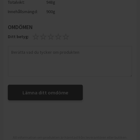
Totalvikt:
948g
Innehållsmängd:
900g
OMDÖMEN
Ditt betyg:
Lämna ditt omdöme
All information om produkten är hämtad från leverantören eller butiken.