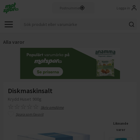
Logga in
Alla varor
Diskmaskinsalt
Krydd Huset
900g
Skriv omdöme
Spara som favorit
Liknande
varor