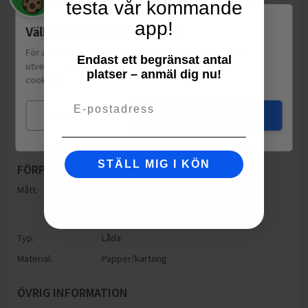
testa vår kommande
app!
Välkommen till Matspar.se
För att leverera en personlig upplevelse, mäta sajtens
Endast ett begränsat antal
utveckling och ha sociala medier-koppling använder vi
platser – anmäl dig nu!
cookies.
Läs mer
Email
Mina val
Jag godkänner
STÄLL MIG I KÖN
FÖRPACKNING
Mått:
Höjd: 150mm
Bredd: 95mm
Djup: 150mm
Typ:
Låda
Material:
Papper/kartong
ÖVRIG INFORMATION