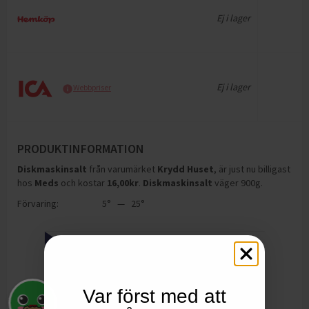
Ej i lager
Ej i lager
Webbpriser
PRODUKTINFORMATION
Diskmaskinsalt
från varumärket
Krydd Huset
, är just nu billigast
hos
Meds
och
kostar
16,00
kr
.
Diskmaskinsalt
väger 900g
.
Förvaring:
5° — 25°
Var först med att