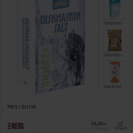
Diskmaskinssalt
Fläsksvålar Gammeldags Med Salt
Hushållssalt Finkornigt Med Jod
PRIS I BUTIK
16,00
kr
17,78
kr/kg
Till butik
Jfr