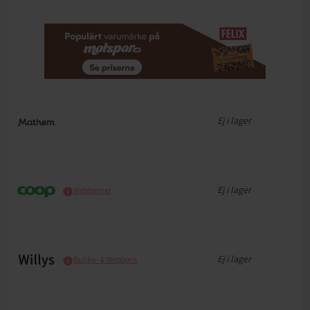
Ej i lager
Ej i lager
Webbpriser
Ej i lager
Butiks- & Webbpris