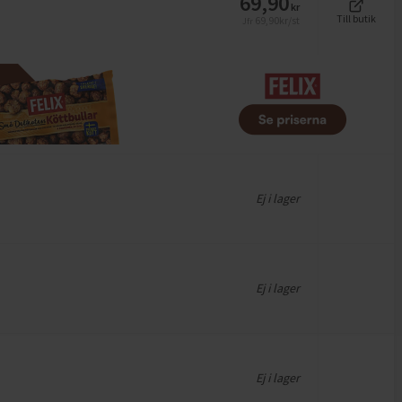
69,90
kr
Till butik
69,90
kr/st
Jfr
Ej i lager
Ej i lager
Ej i lager