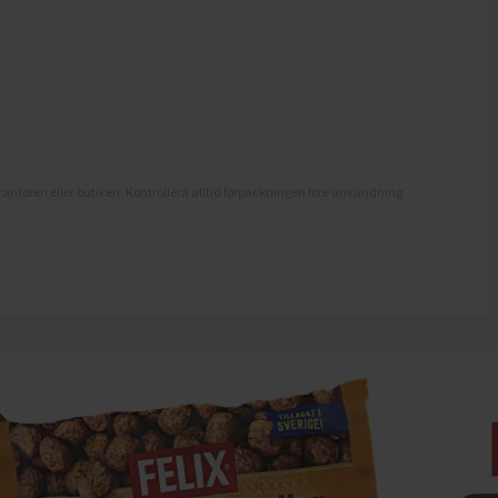
antören eller butiken. Kontrollera alltid förpackningen före användning.