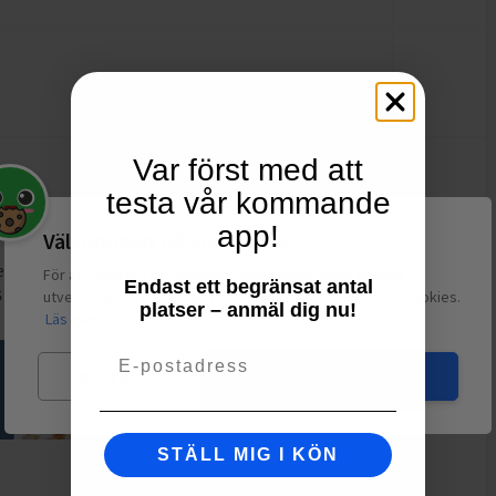
Ej i lager
Var först med att
Ej i lager
testa vår kommande
app!
Välkommen till Matspar.se
et
HISAB/JOKER
, är just nu billigast hos
Partykungen
och
För att leverera en personlig upplevelse, mäta sajtens
Endast ett begränsat antal
S
innehåller 30g
.
utveckling och ha sociala medier-koppling använder vi cookies.
platser – anmäl dig nu!
Läs mer
Email
Mina val
Jag godkänner
STÄLL MIG I KÖN