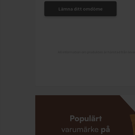
Lämna ditt omdöme
All information om produkten är hämtad från lever