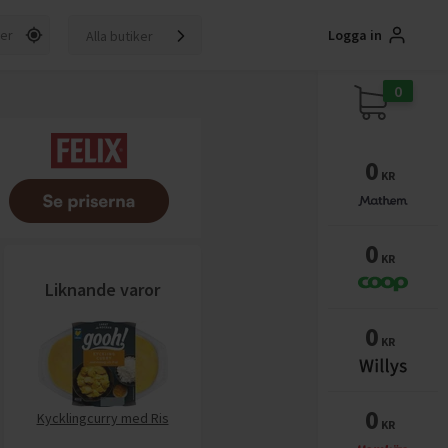
Logga in
Alla butiker
0
0
KR
0
KR
Liknande varor
0
KR
0
Kycklingcurry med Ris
KR