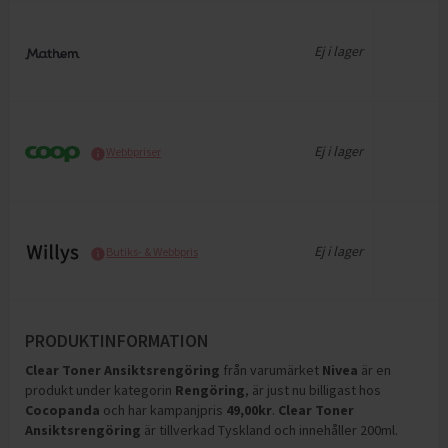
Ej i lager
Ej i lager
Webbpriser
Ej i lager
Butiks- & Webbpris
PRODUKTINFORMATION
Clear Toner Ansiktsrengöring
från varumärket
Nivea
är en
produkt under kategorin
Rengöring
, är just nu billigast hos
Cocopanda
och
har kampanjpris
49,00
kr
.
Clear Toner
Ansiktsrengöring
är tillverkad Tyskland och innehåller 200ml
.