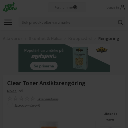
Logga in
Alla varor
Skönhet & Hälsa
Kroppsvård
Rengöring
Clear Toner Ansiktsrengöring
Nivea
2dl
Skriv omdöme
Spara som favorit
Liknande
varor