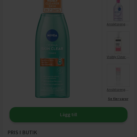
Ansiktsrengöring
Visibly Clear Pink Grapefruit Facial Wash
Ansiktsrengöring Best Face Forward Daily Foaming Cleanser
Se fler varor
Lägg till
PRIS I BUTIK