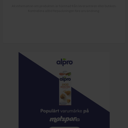
All information om produkten är hämtad från leverantören eller butiken.
Kontrollera alltid förpackningen före användning.