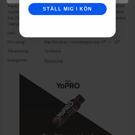
Aqua, Methylpropanediol, PEG-8, Glycerin, PEG-40 Hydrogenated
STÄLL MIG I KÖN
Castor Oil, Sodium Hyaluronate, Niacinamide, Salicylic Acid, Maris
Sal, Carnitine, Sodium Hydroxide, Phenoxyethanol, 1,2-Hexanediol,
Caprylyl Glycol, Parfum
Diet:
Vegan
Förvaring:
Kan förvaras i rumstemperatur. 5° — 25°
Tillverkning:
Tyskland
Kategorier:
Rengöring