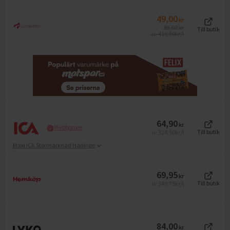
49,00
kr
83,00
kr
Till butik
415,00
kr/l
Jfr
64,90
kr
Webbpriser
324,50
kr/l
Till butik
Jfr
Maxi ICA Stormarknad Haninge
69,95
kr
349,75
kr/l
Till butik
Jfr
84,00
kr