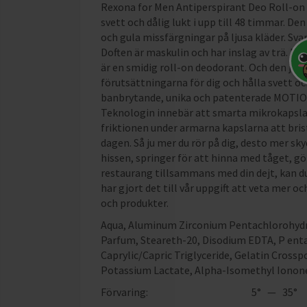
Rexona for Men Antiperspirant Deo Roll-on I
svett och dålig lukt i upp till 48 timmar. Den
och gula missfärgningar på ljusa kläder. Svart
Doften är maskulin och har inslag av trä. R
är en smidig roll-on deodorant. Och den jobb
förutsättningarna för dig och hålla svett o
banbrytande, unika och patenterade MOTIO
Teknologin innebär att smarta mikrokapslar 
friktionen under armarna kapslarna att bris
dagen. Så ju mer du rör på dig, desto mer sk
hissen, springer för att hinna med tåget, gör
restaurang tillsammans med din dejt, kan du l
har gjort det till vår uppgift att veta mer oc
och produkter.
Aqua, Aluminum Zirconium Pentachlorohydrat
Parfum, Steareth-20, Disodium EDTA, P enta
Caprylic/Capric Triglyceride, Gelatin Cross
Potassium Lactate, Alpha-Isomethyl Ionone,
Förvaring:
5° — 35°