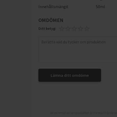
Innehållsmängd:
50ml
OMDÖMEN
Ditt betyg:
Lämna ditt omdöme
All information om produkten är hämtad från lever