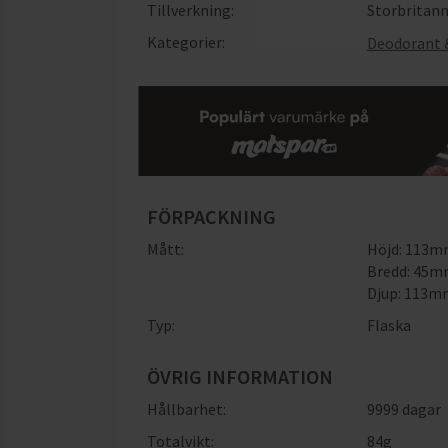
Tillverkning:
Storbritan
Kategorier:
Deodorant 
FÖRPACKNING
Mått:
Höjd: 113
Bredd: 45
Djup: 113
Typ:
Flaska
ÖVRIG INFORMATION
Hållbarhet:
9999 dagar
Totalvikt:
84g