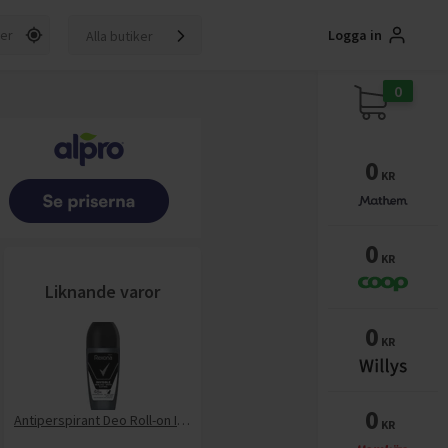
Logga in
Alla butiker
0
0
KR
0
KR
Liknande varor
0
KR
0
Antiperspirant Deo Roll-on Invisible Black White
KR