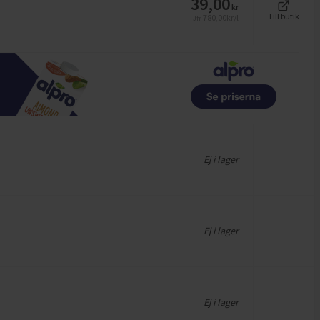
39,00
kr
Till butik
780,00
kr/l
Jfr
Ej i lager
Ej i lager
Ej i lager