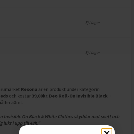
Ej i lager
Ej i lager
varumärket
Rexona
är en produkt under kategorin
eds
och
kostar
39,00
kr
.
Deo Roll-On Invisible Black +
håller 50ml
.
n Invisible On Black & White Clothes skyddar mot svett och
g lukt i upp till 48h."