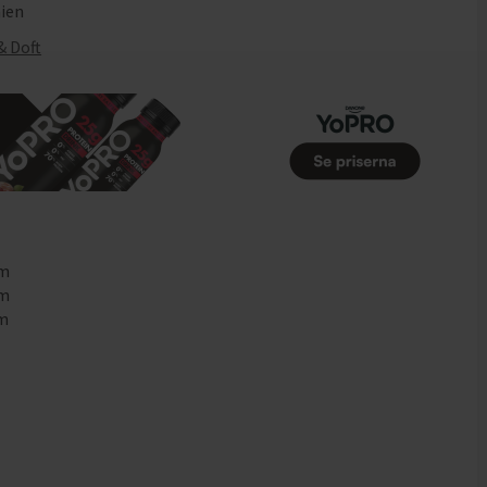
nien
& Doft
mm
mm
mm