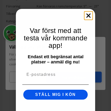
Förvaring:
Kan förvaras i rumstemperatur. 5° — 25°
Tillverkning:
Tyskland
Kategorier:
Deodorant & Doft
Var först med att
testa vår kommande
app!
Välkommen till Matspar.se
För att leverera en personlig upplevelse, mäta sajtens
Endast ett begränsat antal
utveckling och ha sociala medier-koppling använder vi
platser – anmäl dig nu!
cookies.
Läs mer
Email
Mina val
Jag godkänner
STÄLL MIG I KÖN