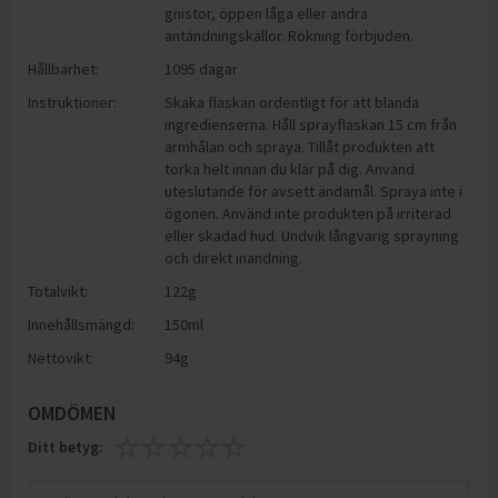
gnistor, öppen låga eller andra
antändningskällor. Rökning förbjuden.
Hållbarhet:
1095 dagar
Instruktioner:
Skaka flaskan ordentligt för att blanda
ingredienserna. Håll sprayflaskan 15 cm från
armhålan och spraya. Tillåt produkten att
torka helt innan du klär på dig. Använd
uteslutande för avsett ändamål. Spraya inte i
ögonen. Använd inte produkten på irriterad
eller skadad hud. Undvik långvarig sprayning
och direkt inandning.
Totalvikt:
122g
Innehållsmängd:
150ml
Nettovikt:
94g
OMDÖMEN
Ditt betyg: