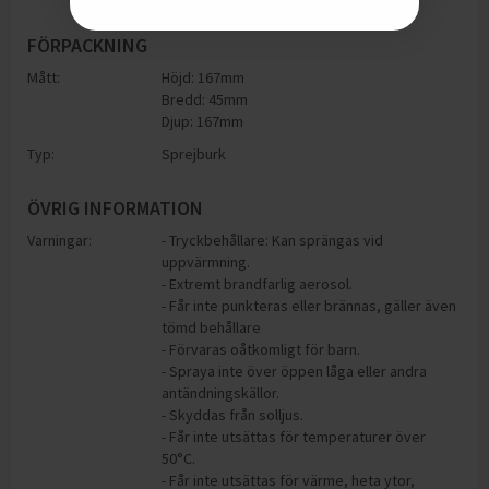
FÖRPACKNING
Mått:
Höjd: 167mm
Bredd: 45mm
Djup: 167mm
Typ:
Sprejburk
ÖVRIG INFORMATION
Varningar:
- Tryckbehållare: Kan sprängas vid
uppvärmning.
- Extremt brandfarlig aerosol.
- Får inte punkteras eller brännas, gäller även
tömd behållare
- Förvaras oåtkomligt för barn.
- Spraya inte över öppen låga eller andra
antändningskällor.
- Skyddas från solljus.
- Får inte utsättas för temperaturer över
50°C.
- Får inte utsättas för värme, heta ytor,