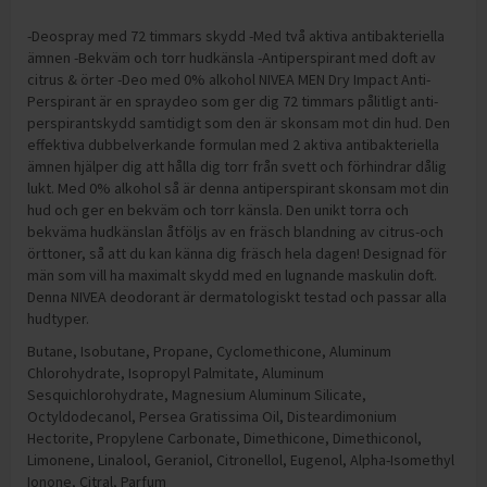
-Deospray med 72 timmars skydd -Med två aktiva antibakteriella
ämnen -Bekväm och torr hudkänsla -Antiperspirant med doft av
citrus & örter -Deo med 0% alkohol NIVEA MEN Dry Impact Anti-
Perspirant är en spraydeo som ger dig 72 timmars pålitligt anti-
perspirantskydd samtidigt som den är skonsam mot din hud. Den
effektiva dubbelverkande formulan med 2 aktiva antibakteriella
ämnen hjälper dig att hålla dig torr från svett och förhindrar dålig
lukt. Med 0% alkohol så är denna antiperspirant skonsam mot din
hud och ger en bekväm och torr känsla. Den unikt torra och
bekväma hudkänslan åtföljs av en fräsch blandning av citrus-och
örttoner, så att du kan känna dig fräsch hela dagen! Designad för
män som vill ha maximalt skydd med en lugnande maskulin doft.
Denna NIVEA deodorant är dermatologiskt testad och passar alla
hudtyper.
Butane, Isobutane, Propane, Cyclomethicone, Aluminum
Chlorohydrate, Isopropyl Palmitate, Aluminum
Sesquichlorohydrate, Magnesium Aluminum Silicate,
Octyldodecanol, Persea Gratissima Oil, Disteardimonium
Hectorite, Propylene Carbonate, Dimethicone, Dimethiconol,
Limonene, Linalool, Geraniol, Citronellol, Eugenol, Alpha-Isomethyl
Ionone, Citral, Parfum