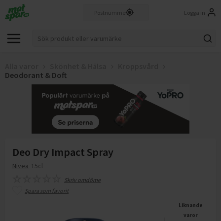
Logga in
Alla varor
Skönhet & Hälsa
Kroppsvård
Deodorant & Doft
Deo Dry Impact Spray
Nivea
15cl
Skriv omdöme
Spara som favorit
Liknande
varor