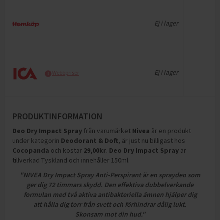
Ej i lager
Ej i lager
Webbpriser
PRODUKTINFORMATION
Deo Dry Impact Spray
från varumärket
Nivea
är en produkt
under kategorin
Deodorant & Doft
, är just nu billigast hos
Cocopanda
och
kostar
29,00
kr
.
Deo Dry Impact Spray
är
tillverkad Tyskland och innehåller 150ml
.
"NIVEA Dry Impact Spray Anti-Perspirant är en spraydeo som
ger dig 72 timmars skydd. Den effektiva dubbelverkande
formulan med två aktiva antibakteriella ämnen hjälper dig
att hålla dig torr från svett och förhindrar dålig lukt.
Skonsam mot din hud."