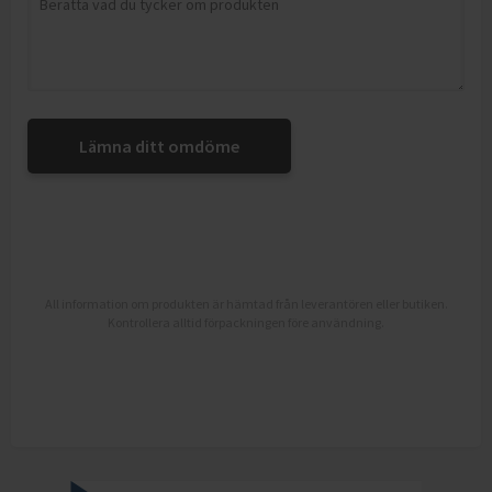
Lämna ditt omdöme
All information om produkten är hämtad från leverantören eller butiken.
Kontrollera alltid förpackningen före användning.