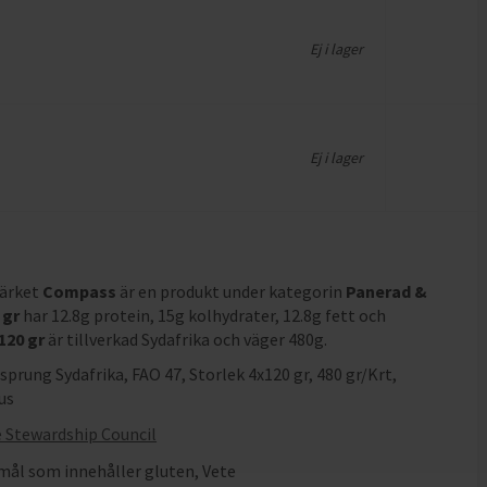
Ej i lager
Ej i lager
märket
Compass
är en produkt under kategorin
Panerad &
 gr
har
12.8g protein, 15g kolhydrater, 12.8g fett och
120 gr
är tillverkad Sydafrika och väger 480g
.
rung Sydafrika, FAO 47, Storlek 4x120 gr, 480 gr/Krt,
us
 Stewardship Council
ål som innehåller gluten
,
Vete