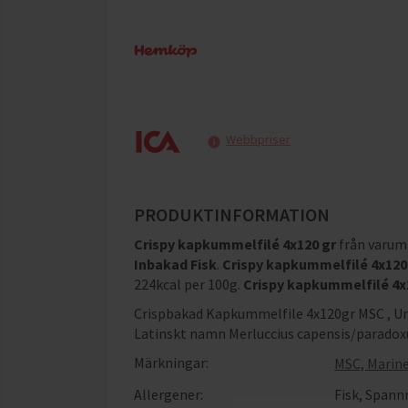
Webbpriser
PRODUKTINFORMATION
Crispy kapkummelfilé 4x120 gr
från varu
Inbakad Fisk
.
Crispy kapkummelfilé 4x120
224kcal per 100g
.
Crispy kapkummelfilé 4x
Crispbakad Kapkummelfile 4x120gr MSC , Ursp
Latinskt namn Merluccius capensis/paradox
Märkningar:
MSC, Marine
Allergener:
Fisk
,
Spannm