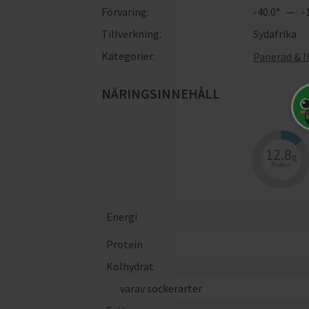
Förvaring:
-40.0° — -1
Tillverkning:
Sydafrika
Kategorier:
Panerad & I
NÄRINGSINNEHÅLL
När
12.8
g
Protein
Energi
Protein
Kolhydrat
varav sockerarter