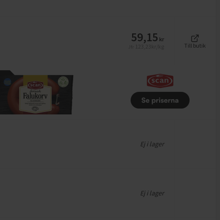
59,15
kr
Till butik
123,23
kr/kg
Jfr
Ej i lager
Ej i lager