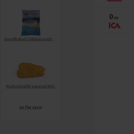
0
KR
Sprödbakad Stillahavspättafilé MSC
Rödspättafilé panerad MSC
Se fler varor