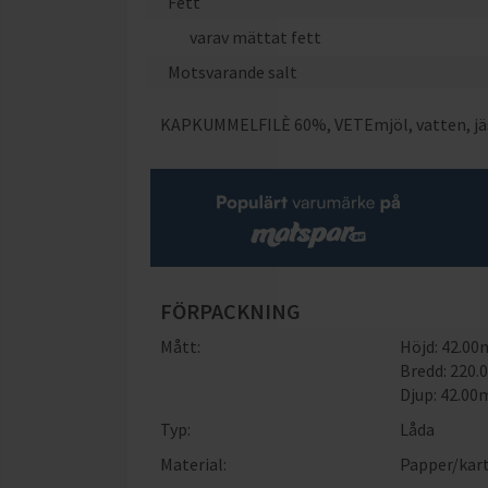
Fett
varav mättat fett
Motsvarande salt
KAPKUMMELFILÈ 60%, VETEmjöl, vatten, jäst,
FÖRPACKNING
Mått:
Höjd: 42.0
Bredd: 220
Djup: 42.0
Typ:
Låda
Material:
Papper/kar