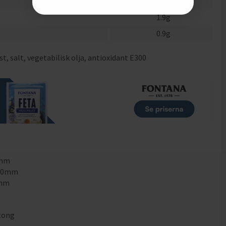
12.8
g
1.9
g
0.9
g
 salt, vegetabilisk olja, antioxidant E300
0mm
.00mm
0mm
tong