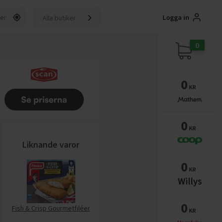
Logga in
Alla butiker
0
0
KR
0
KR
Liknande varor
0
KR
0
Fish & Crisp Gourmetfiléer
KR