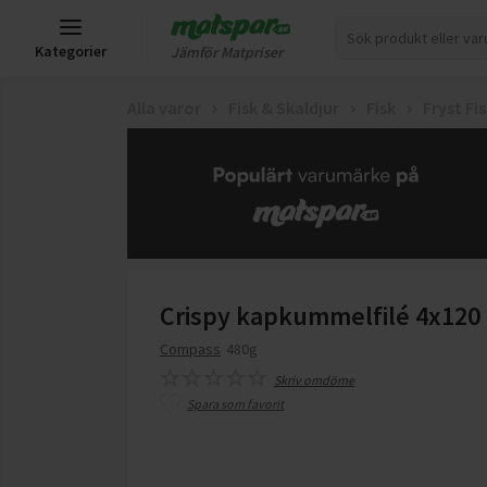
Kategorier
Jämför Matpriser
Alla varor
Fisk & Skaldjur
Fisk
Fryst Fi
Crispy kapkummelfilé 4x120 
Compass
480g
Skriv omdöme
Spara som favorit