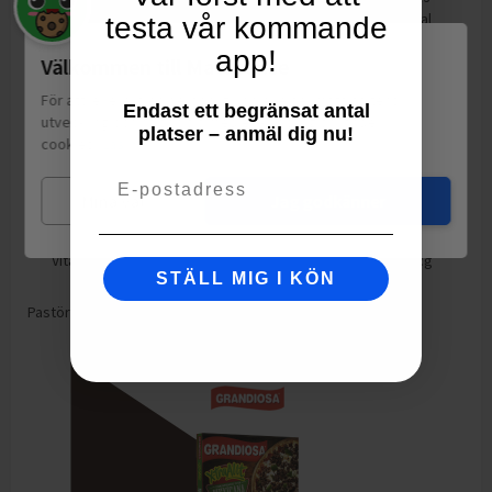
Energi
310
kcal
testa vår kommande
Protein
2.4
g
app!
Välkommen till Matspar.se
Kolhydrat
2.5
g
För att leverera en personlig upplevelse, mäta sajtens
Endast ett begränsat antal
varav sockerarter
2.5
g
utveckling och ha sociala medier-koppling använder vi
platser – anmäl dig nu!
cookies.
Läs mer
Fett
32
g
Email
varav mättat fett
21
g
Mina val
Jag godkänner
Motsvarande salt
0.06
g
Vitamin A
275
mcg
STÄLL MIG I KÖN
Pastöriserad GRÄDDE, syrningskultur.