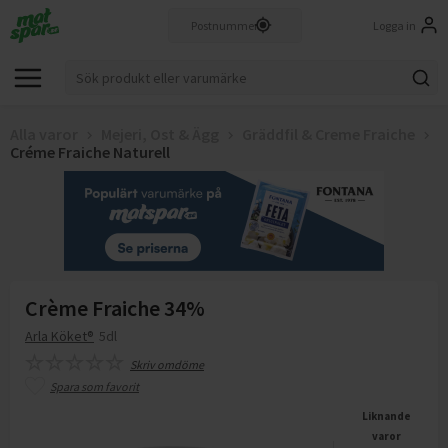
Logga in
Alla varor
Mejeri, Ost & Ägg
Gräddfil & Creme Fraiche
Créme Fraiche Naturell
Crème Fraiche 34%
Arla Köket®
5dl
Skriv omdöme
Spara som favorit
Liknande
varor