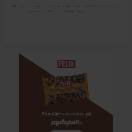
All information om produkten är hämtad från leverantören eller butiken.
Kontrollera alltid förpackningen före användning.