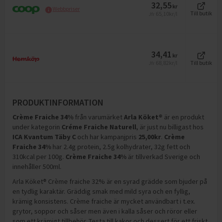
32,55
kr
Webbpriser
65,10
kr/l
Till butik
Jfr
34,41
kr
68,82
kr/l
Till butik
Jfr
PRODUKTINFORMATION
Crème Fraiche 34%
från varumärket
Arla Köket®
är en produkt
under kategorin
Créme Fraiche Naturell
, är just nu billigast hos
ICA Kvantum Täby C
och
har kampanjpris
25,00
kr
.
Crème
Fraiche 34%
har
2.4g protein, 2.5g kolhydrater, 32g fett och
310kcal per 100g
.
Crème Fraiche 34%
är tillverkad Sverige och
innehåller 500ml
.
Arla Köket® Crème fraiche 32% är en syrad grädde som bjuder på
en tydlig karaktär. Gräddig smak med mild syra och en fyllig,
krämig konsistens. Crème fraiche är mycket användbart i t.ex.
grytor, soppor och såser men även i kalla såser och röror eller
som ett krämigt tillbehör. Testa till kakor och dessert för ett friskt