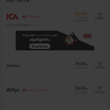
PRIS I BUTIK
25,00
kr
Webbpriser
30,53
kr
Till butik
61,06
kr/l
Jfr
ICA Kvantum Väsby
29,95
kr
59,90
kr/l
Till butik
Jfr
30,50
kr
Butiks- & Webbpris
61,00
kr/l
Till butik
Jfr