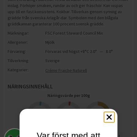
inslag. Förhöjer smaken, rundar av och ger fräschör. Kan vispas
upp till en fast konsistens. Kokbar. Tillverkas genom syrning av
grädde från svenska Arlagår-dar. Symbolen med den blågula
gräddkannan garanterar 100 procent svensk grädde.
Märkningar:
FSC Forest Steward Council Mix
Allergener:
Mjölk
Förvaring:
Förvaras vid högst +8°C 2.0° — 8.0°
Tillverkning:
Sverige
Kategorier:
Créme Fraiche Naturell
NÄRINGSINNEHÅLL
Näringsvärde per
100
g
2.4
2.5
32
g
g
g
Protein
Kolhydrater
Fett
Var först med att
1278
kJ