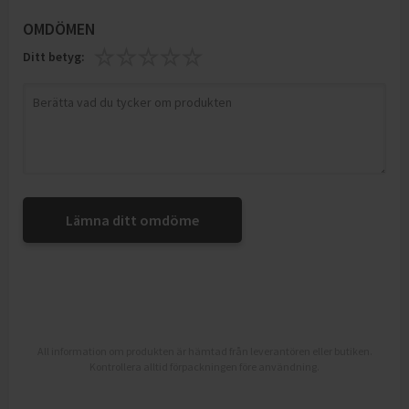
OMDÖMEN
Ditt betyg:
Lämna ditt omdöme
All information om produkten är hämtad från leverantören eller butiken.
Kontrollera alltid förpackningen före användning.