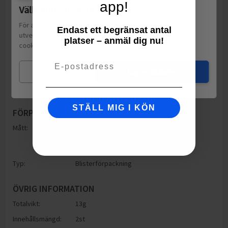
app!
Välkommen till Matspar.se
För att leverera en personlig upplevelse, mäta sajtens
Endast ett begränsat antal
utveckling och ha sociala medier-koppling använder vi
platser – anmäl dig nu!
cookies.
Läs mer
Email
Mina val
Jag godkänner
STÄLL MIG I KÖN
FÖRPACKNING
Mått:
Höjd: 120mm
Bredd: 80mm
Djup: 120mm
Typ:
Blisterförpackning
ÖVRIG INFORMATION
Totalvikt:
13g
Innehållsmängd:
2st