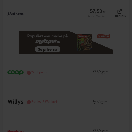
57,50
kr
28,75
kr/st
Till butik
Jfr
Ej i lager
Webbpriser
Ej i lager
Butiks- & Webbpris
Ej i lager