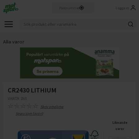
Logga in
Alla varor
CR2430 LITHIUM
VARTA
2st
Skriv omdöme
Spara som favorit
Liknande
varor