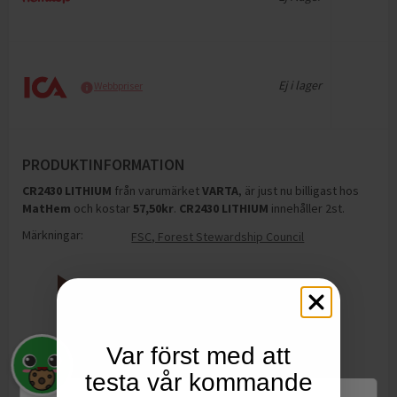
Ej i lager
Webbpriser
PRODUKTINFORMATION
CR2430 LITHIUM
från varumärket
VARTA
, är just nu billigast hos
MatHem
och
kostar
57,50
kr
.
CR2430 LITHIUM
innehåller 2st
.
Märkningar:
FSC, Forest Stewardship Council
Var först med att
testa vår kommande