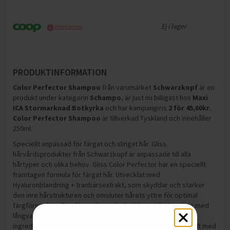
Ej i lager
Webbpriser
PRODUKTINFORMATION
Color Perfector Shampoo
från varumärket
Schwarzkopf
är en
produkt under kategorin
Schampo
, är just nu billigast hos
Maxi
ICA Stormarknad Botkyrka
och
har kampanjpris
2
för
45,00
kr
.
Color Perfector Shampoo
är tillverkad Tyskland och innehåller
250ml
.
Speciellt anpassad för färgat och slingat hår. Gliss
hårvårdsprodukter från Schwarzkopf är anpassade till alla
hårtyper och olika behov. Gliss Color Perfector har en speciellt
framtagen formula för färgat hår. Utvecklat med
Hyaluronblandning + tranbärsextrakt, som skyddar och stärker
den inre hårstrukturen och omsluter hårets yttre för optimal
färgförsegling. Färgförsegling och skydd upp till 13 veckor med
långvarig färgglans. Skonsamt för färgat hår. 87% av
ingredienserna av naturligt ursprung (inkl vatten). Fruktig doft med