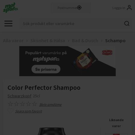
Logga in
Alla varor
Skönhet & Hälsa
Bad & Dusch
Schampo
Color Perfector Shampoo
Schwarzkopf
25cl
Skriv omdöme
Spara som favorit
Liknande
varor