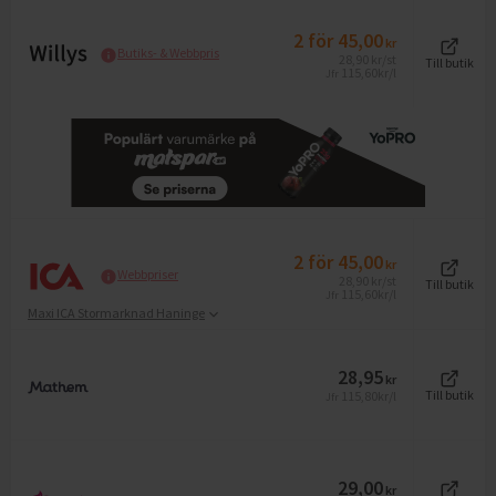
2
för
45,00
kr
Butiks- & Webbpris
28,90
kr
/st
Till butik
115,60
kr/l
Jfr
2
för
45,00
kr
Webbpriser
28,90
kr
/st
Till butik
115,60
kr/l
Jfr
Maxi ICA Stormarknad Haninge
28,95
kr
115,80
kr/l
Till butik
Jfr
29,00
kr