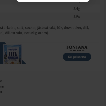
33
g
3.4
g
1.9
g
ärkelse, salt, socker, jästextrakt, lök, druvsocker, dill,
), dillextrakt, naturlig arom).
mm
5mm
mm