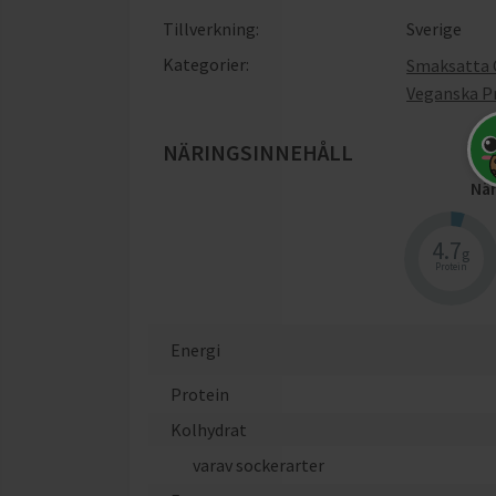
Tillverkning:
Sverige
Kategorier:
Smaksatta 
Veganska P
NÄRINGSINNEHÅLL
När
4.7
g
Protein
Energi
Protein
Kolhydrat
varav sockerarter