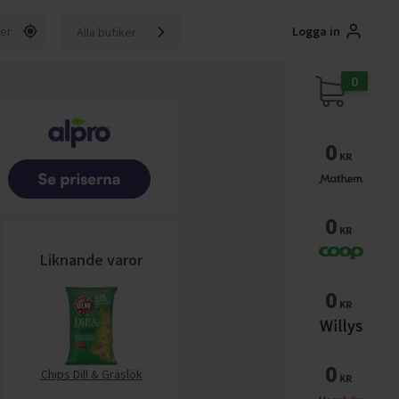
Logga in
Alla butiker
0
0
KR
0
KR
Liknande varor
0
KR
0
Chips Dill & Gräslök
KR