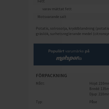
Fett
varav mättat fett
Motsvarande salt
Potatis, solrosolja, kryddblandning (potatisst
gräslök, surhetsreglerande medel (citronsyra
FÖRPACKNING
Mått:
Höjd: 210
Bredd: 13
Djup: 210
Typ:
Påse