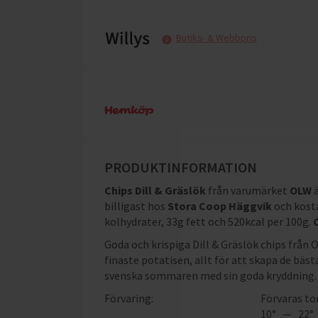
Butiks- & Webbpris
PRODUKTINFORMATION
Chips Dill & Gräslök
från varumärket
OLW
billigast hos
Stora Coop Häggvik
och
kost
kolhydrater, 33g fett och 520kcal per 100g
.
Goda och krispiga Dill & Gräslök chips från 
finaste potatisen, allt för att skapa de bästa
svenska sommaren med sin goda kryddning.
Förvaring:
Förvaras to
10° — 22°