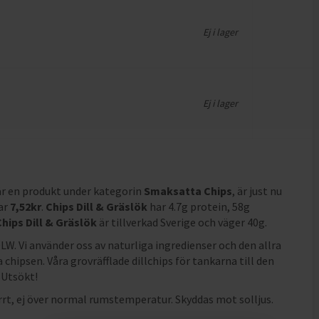
Ej i lager
Ej i lager
är en produkt under kategorin
Smaksatta Chips
, är just nu
ar
7,52
kr
.
Chips Dill & Gräslök
har
4.7g protein, 58g
Chips Dill & Gräslök
är tillverkad Sverige och väger 40g
.
OLW. Vi använder oss av naturliga ingredienser och den allra
 chipsen. Våra grovräfflade dillchips för tankarna till den
 Utsökt!
rrt, ej över normal rumstemperatur. Skyddas mot solljus.