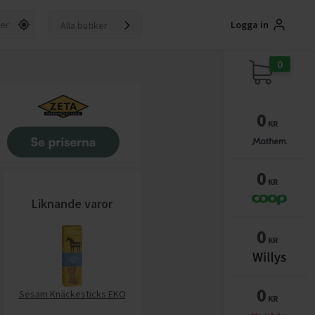
Logga in
Alla butiker
0
0
KR
0
KR
Liknande varor
0
KR
0
Sesam Knäckesticks EKO
KR