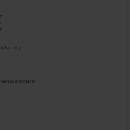
mm
mm
mm
er/kartong
cheeses and meals