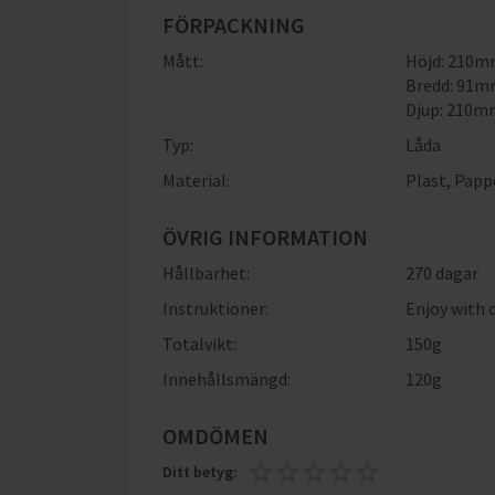
FÖRPACKNING
Mått:
Höjd: 210
Bredd: 91
Djup: 210
Typ:
Låda
Material:
Plast
,
Papp
ÖVRIG INFORMATION
Hållbarhet:
270 dagar
Instruktioner:
Enjoy with 
Totalvikt:
150g
Innehållsmängd:
120g
OMDÖMEN
Ditt betyg: