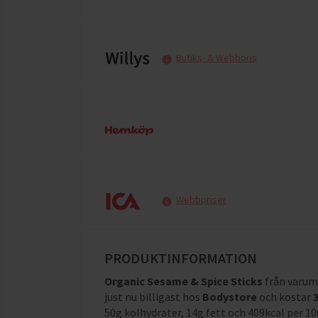
Butiks- & Webbpris
Webbpriser
PRODUKTINFORMATION
Organic Sesame & Spice Sticks
från varu
just nu billigast hos
Bodystore
och
kostar
50g kolhydrater, 14g fett och 409kcal per 1