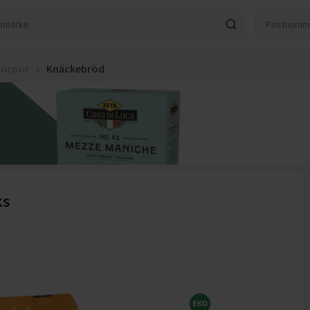
korpor
Knäckebröd
ks