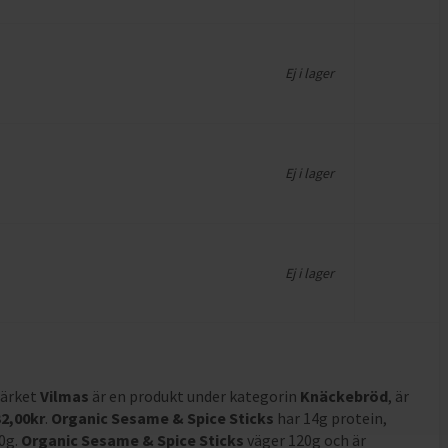
Ej i lager
Ej i lager
Ej i lager
märket
Vilmas
är en produkt under kategorin
Knäckebröd
, är
32,00
kr
.
Organic Sesame & Spice Sticks
har
14g protein,
00g
.
Organic Sesame & Spice Sticks
väger 120g och är