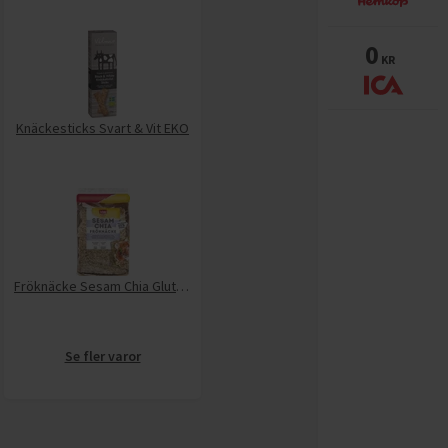
0
KR
Knäckesticks Svart & Vit EKO
Fröknäcke Sesam Chia Glutenfritt
Se fler varor