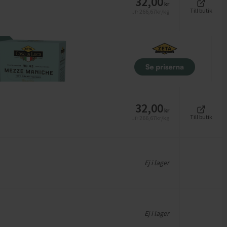
32,00
kr
Till butik
266,67
kr/kg
Jfr
32,00
kr
Till butik
266,67
kr/kg
Jfr
Ej i lager
Ej i lager