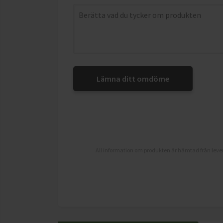
Lämna ditt omdöme
All information om produkten är hämtad från lever