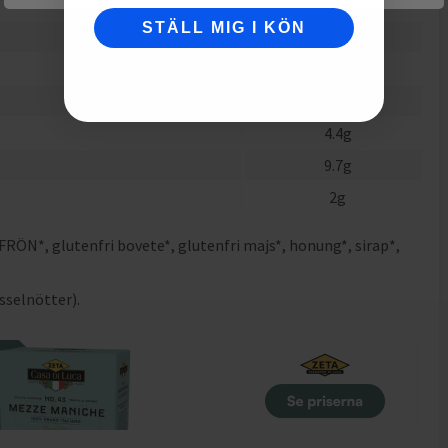
14
g
STÄLL MIG I KÖN
50
g
4.3
g
14
g
4.4
g
9.7
g
2
g
RÖN*, glutenfri bovete*, glutenfri majs*, honung*, sirap*,
sselnötter).