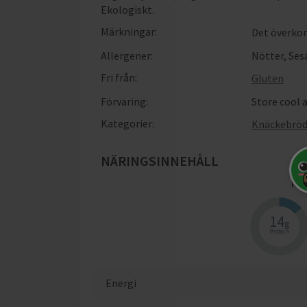
Ekologiskt
.
Märkningar:
Det överkor
Allergener:
Nötter
,
Ses
Fri från:
Gluten
Förvaring:
Store cool 
Kategorier:
Knäckebrö
NÄRINGSINNEHÅLL
När
14
g
Protein
Energi