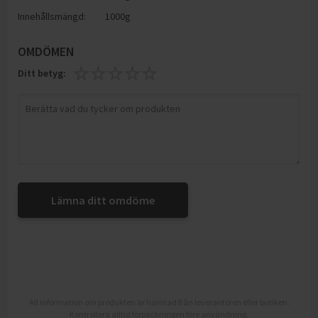
Innehållsmängd:
1000g
OMDÖMEN
Ditt betyg:
Lämna ditt omdöme
All information om produkten är hämtad från leverantören eller butiken.
Kontrollera alltid förpackningen före användning.