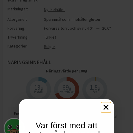
extra härlig smak.
Märkningar:
Nyckelhålet
Allergener:
Spannmål som innehåller gluten
Förvaring:
Förvaras torrt och svalt 4.0° — 20.0°
Tillverkning:
Turkiet
Kategorier:
Bulgur
NÄRINGSINNEHÅLL
Näringsvärde per
100
g
13
69
1.5
g
g
g
Protein
Kolhydrater
Fett
1464
kJ
Energi
350
kcal
Var först med att
Protein
13
g