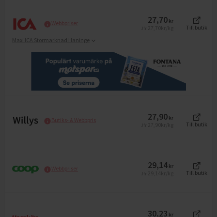
27,70
kr
Webbpriser
27,70
kr/kg
Till butik
Jfr
Maxi ICA Stormarknad Haninge
27,90
kr
Butiks- & Webbpris
27,90
kr/kg
Till butik
Jfr
29,14
kr
Webbpriser
29,14
kr/kg
Till butik
Jfr
30,23
kr