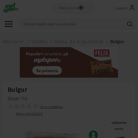
Logga in
Alla varor
Skafferi
Pasta, Ris & Spannmål
Bulgur
Bulgur
Sevan
1kg
Skriv omdöme
Spara som favorit
Liknande
varor