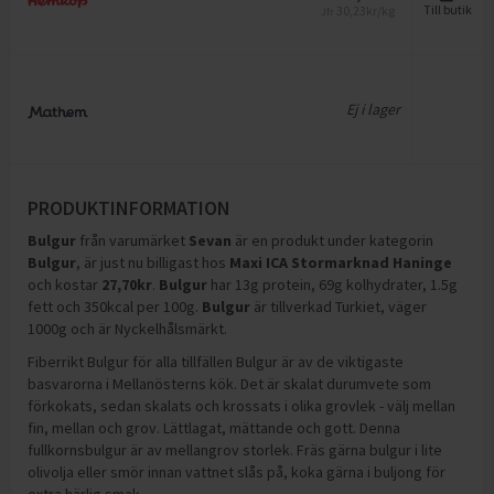
30,23
kr/kg
Till butik
Jfr
Ej i lager
PRODUKTINFORMATION
Bulgur
från varumärket
Sevan
är en produkt under kategorin
Bulgur
, är just nu billigast hos
Maxi ICA Stormarknad Haninge
och
kostar
27,70
kr
.
Bulgur
har
13g protein, 69g kolhydrater, 1.5g
fett och 350kcal per 100g
.
Bulgur
är tillverkad Turkiet, väger
1000g och är Nyckelhålsmärkt
.
Fiberrikt Bulgur för alla tillfällen Bulgur är av de viktigaste
basvarorna i Mellanösterns kök. Det är skalat durumvete som
förkokats, sedan skalats och krossats i olika grovlek - välj mellan
fin, mellan och grov. Lättlagat, mättande och gott. Denna
fullkornsbulgur är av mellangrov storlek. Fräs gärna bulgur i lite
olivolja eller smör innan vattnet slås på, koka gärna i buljong för