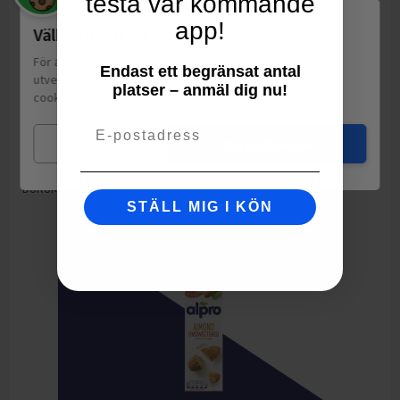
testa vår kommande
Kolhydrat
69
g
app!
Välkommen till Matspar.se
varav sockerarter
2
g
Fett
1.5
g
För att leverera en personlig upplevelse, mäta sajtens
Endast ett begränsat antal
utveckling och ha sociala medier-koppling använder vi
platser – anmäl dig nu!
varav mättat fett
0
g
cookies.
Läs mer
Fiber
8.6
g
Email
Mina val
Jag godkänner
Motsvarande salt
0
g
DURUMVETE fullkorn
STÄLL MIG I KÖN