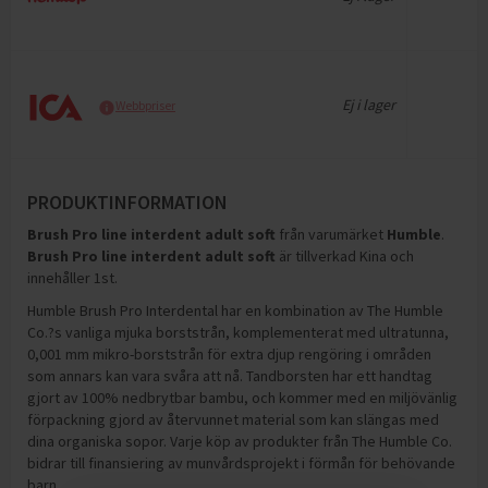
Ej i lager
Webbpriser
PRODUKTINFORMATION
Brush Pro line interdent adult soft
från varumärket
Humble
.
Brush Pro line interdent adult soft
är tillverkad Kina och
innehåller 1st
.
Humble Brush Pro Interdental har en kombination av The Humble
Co.?s vanliga mjuka borststrån, komplementerat med ultratunna,
0,001 mm mikro-borststrån för extra djup rengöring i områden
som annars kan vara svåra att nå. Tandborsten har ett handtag
gjort av 100% nedbrytbar bambu, och kommer med en miljövänlig
förpackning gjord av återvunnet material som kan slängas med
dina organiska sopor. Varje köp av produkter från The Humble Co.
bidrar till finansiering av munvårdsprojekt i förmån för behövande
barn.