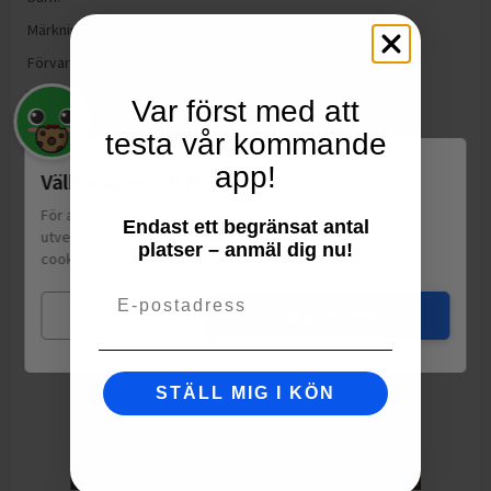
Märkningar:
Vegan society
Förvaring:
-50° — 50°
Tillverkning:
Kina
Var först med att
testa vår kommande
app!
Välkommen till Matspar.se
För att leverera en personlig upplevelse, mäta sajtens
Endast ett begränsat antal
utveckling och ha sociala medier-koppling använder vi
platser – anmäl dig nu!
cookies.
Läs mer
Email
Mina val
Jag godkänner
STÄLL MIG I KÖN