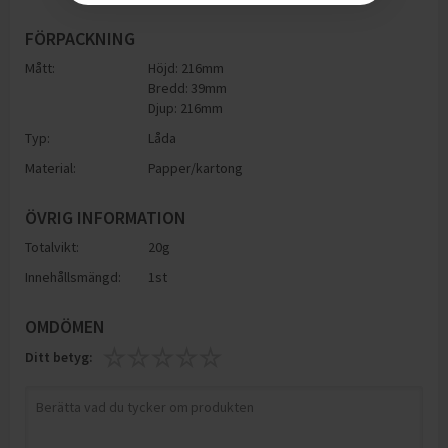
FÖRPACKNING
Mått:
Höjd: 216mm
Bredd: 39mm
Djup: 216mm
Typ:
Låda
Material:
Papper/kartong
ÖVRIG INFORMATION
Totalvikt:
20g
Innehållsmängd:
1st
OMDÖMEN
Ditt betyg: