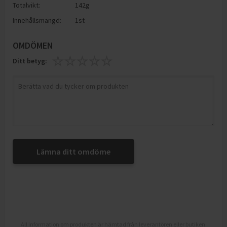
Totalvikt:
142g
Innehållsmängd:
1st
OMDÖMEN
Ditt betyg:
Lämna ditt omdöme
All information om produkten är hämtad från leverantören eller butiken.