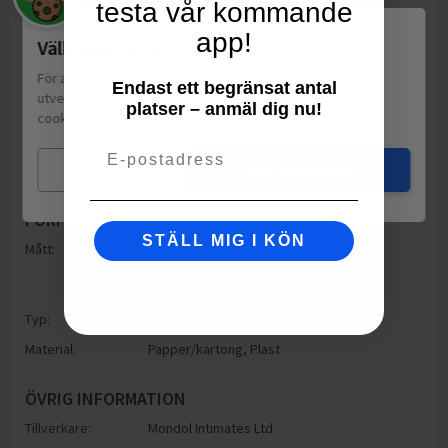
testa vår kommande
app!
Välkommen till Matspar.se
För att leverera en personlig upplevelse, mäta sajtens
Endast ett begränsat antal
utveckling och ha sociala medier-koppling använder vi
platser – anmäl dig nu!
cookies.
Läs mer
Email
Mina val
Jag godkänner
FÖRPACKNING
STÄLL MIG I KÖN
Mått:
Höjd: 190mm
Bredd: 140mm
Djup: 190mm
Typ:
Påse
Material:
Papper/kartong
,
Plast
ÖVRIG INFORMATION
Tillverkare:
Mondol Intimates Ltd