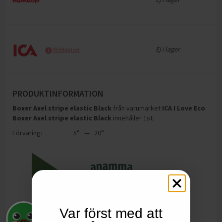
Ej i lager
Webbpriser
PRODUKTINFORMATION
Boxer Axel stripe elastic Black
från varumärket
ICA I Love Eco
.
Boxer Axel stripe elastic Black
innehåller 1st
.
Förvaring:
5° — 20°
Var först med att