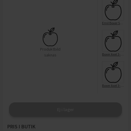
Emil Boxer Solid Black
Produktbild
Boxer Axel 3-p Grävmaskin 98/10
saknas
Boxer Axel 3-p Målflagga 86/92
Ej i lager
PRIS I BUTIK