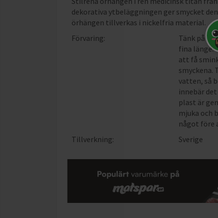
Stilrena örhängen i ren medicinsk titan fr
dekorativa ytbeläggningen ger smycket den p
örhängen tillverkas i nickelfria material.
Förvaring:
Tänk på att
fina länge.
att få smin
smyckena. T
vatten, så b
innebär det
plast är ge
mjuka och b
något före 
Tillverkning:
Sverige