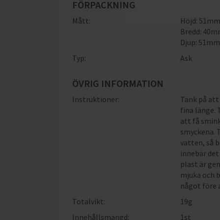
FÖRPACKNING
Mått:
Höjd: 51m
Bredd: 40
Djup: 51m
Typ:
Ask
ÖVRIG INFORMATION
Instruktioner:
Tänk på att
fina länge.
att få smin
smyckena. T
vatten, så b
innebär det
plast är ge
mjuka och b
något före 
Totalvikt:
19g
Innehållsmängd:
1st