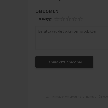
OMDÖMEN
Ditt betyg:
Lämna ditt omdöme
All information om produkten är hämtad från lever