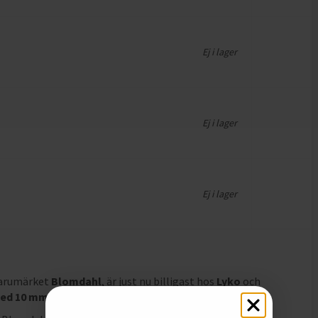
Ej i lager
Ej i lager
Ej i lager
varumärket
Blomdahl
, är just nu billigast hos
Lyko
och
ved 10 mm
är tillverkad Sverige och innehåller 1st
.