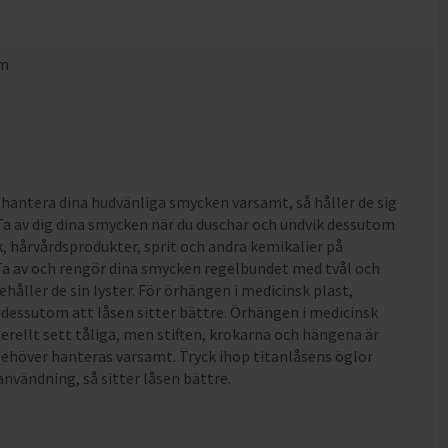
m
mm
m
 hantera dina hudvänliga smycken varsamt, så håller de sig
 Ta av dig dina smycken när du duschar och undvik dessutom
k, hårvårdsprodukter, sprit och andra kemikalier på
a av och rengör dina smycken regelbundet med tvål och
ehåller de sin lyster. För örhängen i medicinsk plast,
 dessutom att låsen sitter bättre. Örhängen i medicinsk
nerellt sett tåliga, men stiften, krokarna och hängena är
ehöver hanteras varsamt. Tryck ihop titanlåsens öglor
användning, så sitter låsen bättre.