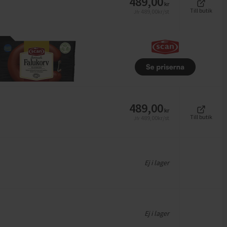
489,00
kr
Till butik
489,00
kr/st
Jfr
489,00
kr
Till butik
489,00
kr/st
Jfr
Ej i lager
Ej i lager