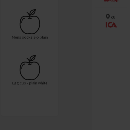
0
KR
Mens socks 3-p plain
Egg cup - plain white