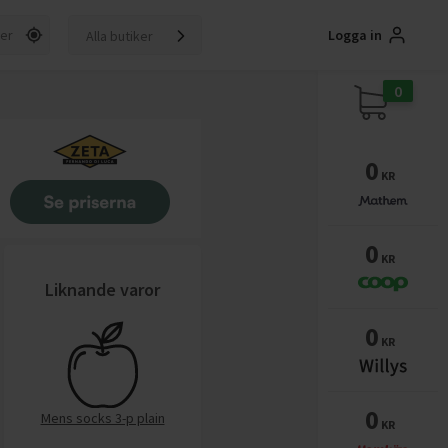
Logga in
Alla butiker
0
0
KR
0
KR
Liknande varor
0
KR
0
Mens socks 3-p plain
KR