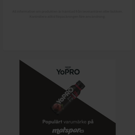
All information om produkten är hämtad från leverantören eller butiken.
Kontrollera alltid förpackningen före användning.