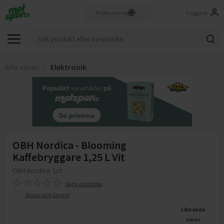
Logga in
Alla varor
Elektronik
OBH Nordica - Blooming
Kaffebryggare 1,25 L Vit
OBH Nordica
1st
Skriv omdöme
Spara som favorit
Liknande
varor