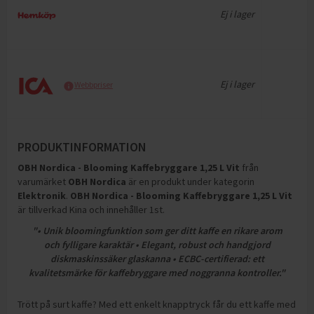
Ej i lager
Ej i lager
Webbpriser
PRODUKTINFORMATION
OBH Nordica - Blooming Kaffebryggare 1,25 L Vit
från
varumärket
OBH Nordica
är en produkt under kategorin
Elektronik
.
OBH Nordica - Blooming Kaffebryggare 1,25 L Vit
är tillverkad Kina och innehåller 1st
.
"• Unik bloomingfunktion som ger ditt kaffe en rikare arom
och fylligare karaktär • Elegant, robust och handgjord
diskmaskinssäker glaskanna • ECBC-certifierad: ett
kvalitetsmärke för kaffebryggare med noggranna kontroller."
Trött på surt kaffe? Med ett enkelt knapptryck får du ett kaffe med