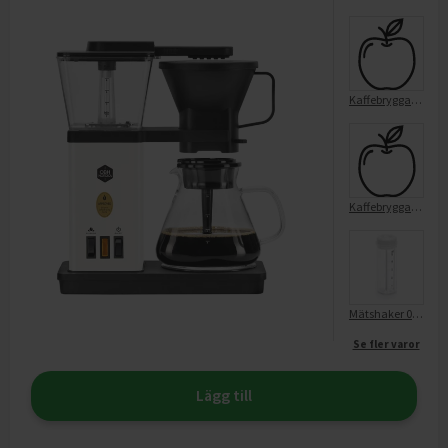
Kaffebryggare Blooming
Kaffebryggare Create 5 Electrolux
Mätshaker 0,5 L Vit
Se fler varor
Lägg till