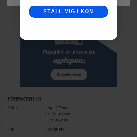
STÄLL MIG I KÖN
FÖRPACKNING
Mått:
Höjd: 387mm
Bredd: 192mm
Djup: 387mm
Typ:
Fodral/etui