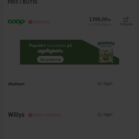
PRIS I BUTIK
1399,00
kr
Webbpriser
1399,00
kr/st
Till butik
Jfr
Ej i lager
Ej i lager
Butiks- & Webbpris