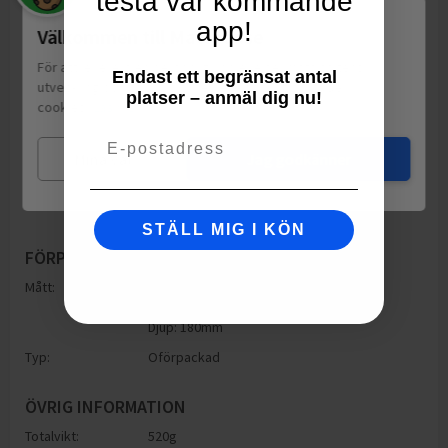
testa vår kommande
app!
Välkommen till Matspar.se
För att leverera en personlig upplevelse, mäta sajtens
Endast ett begränsat antal
utveckling och ha sociala medier-koppling använder vi
platser – anmäl dig nu!
cookies.
Läs mer
Email
Mina val
Jag godkänner
STÄLL MIG I KÖN
FÖRPACKNING
Mått:
Höjd: 180mm
Bredd: 68mm
Djup: 180mm
Typ:
Oförpackad
ÖVRIG INFORMATION
Totalvikt:
520g