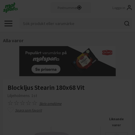
Logga in
Alla varor
Blockljus Stearin 180x68 Vit
Liljeholmens
1st
Skriv omdöme
Spara som favorit
Liknande
varor