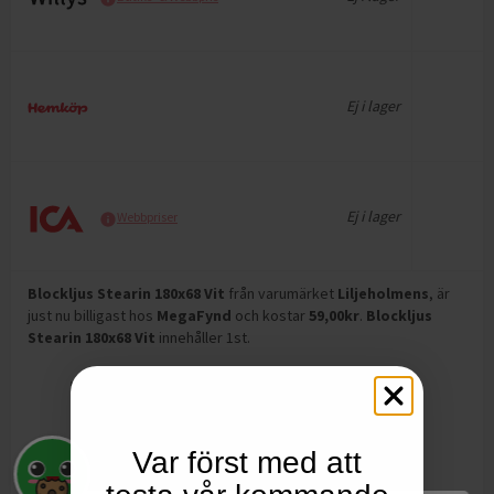
Ej i lager
Ej i lager
Webbpriser
Blockljus Stearin 180x68 Vit
från varumärket
Liljeholmens
, är
just nu billigast hos
MegaFynd
och
kostar
59,00
kr
.
Blockljus
Stearin 180x68 Vit
innehåller 1st
.
Var först med att