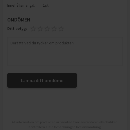
Innehållsmängd:
1st
OMDÖMEN
Ditt betyg:
Lämna ditt omdöme
All information om produkten är hämtad från leverantören eller butiken.
Kontrollera alltid förpackningen före användning.