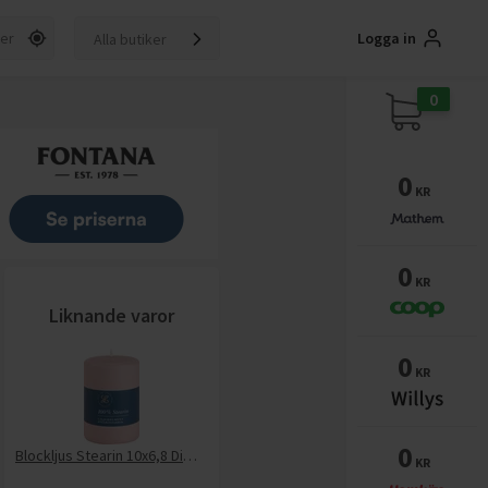
Logga in
Alla butiker
0
0
KR
0
KR
Liknande varor
0
KR
0
Blockljus Stearin 10x6,8 Dimrosa
KR