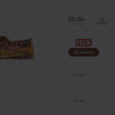
50,00
kr
Till butik
50,00
kr/st
Jfr
Ej i lager
Ej i lager