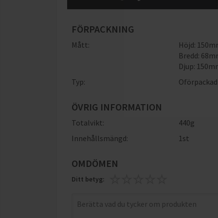
FÖRPACKNING
Mått:
Höjd: 150
Bredd: 68
Djup: 150
Typ:
Oförpackad
ÖVRIG INFORMATION
Totalvikt:
440g
Innehållsmängd:
1st
OMDÖMEN
Ditt betyg: