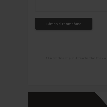
Lämna ditt omdöme
All information om produkten är hämtad från lever