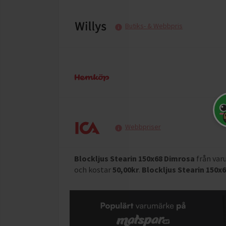
Butiks- & Webbpris
Webbpriser
Blockljus Stearin 150x68 Dimrosa
från va
och
kostar
50,00
kr
.
Blockljus Stearin 150x