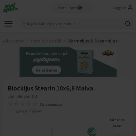
Logga in
Alla varor
Hem & Hushåll
Värmeljus & Stearinljus
Blockljus Stearin 10x6,8 Malva
Liljeholmens
1st
Skriv omdöme
Spara som favorit
Liknande
varor