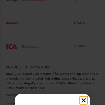
Ej i lager
Ej i lager
Webbpriser
PRODUKTINFORMATION
Blockljus Stearin 10x6,8 Malva
från varumärket
Liljeholmens
är
en produkt under kategorin
Värmeljus & Stearinljus
, är just nu
billigast hos
MegaFynd
och
kostar
39,00
kr
.
Blockljus Stearin
10x6,8 Malva
innehåller 1st
.
Märkningar:
Svanen
Kategorier:
Värmeljus & Stearinljus