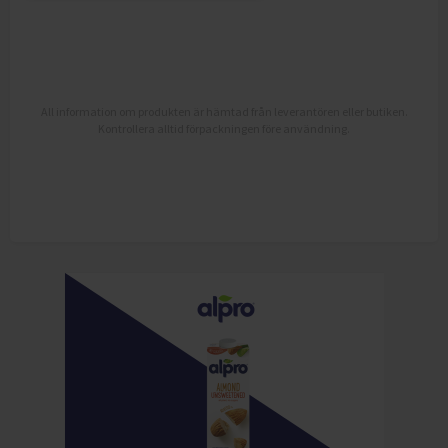
All information om produkten är hämtad från leverantören eller butiken.
Kontrollera alltid förpackningen före användning.