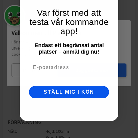
Var först med att
testa vår kommande
app!
Välkommen till Matspar.se
För att leverera en personlig upplevelse, mäta sajtens
Endast ett begränsat antal
utveckling och ha sociala medier-koppling använder vi
platser – anmäl dig nu!
cookies.
Läs mer
Email
Mina val
Jag godkänner
STÄLL MIG I KÖN
FÖRPACKNING
Mått:
Höjd: 100mm
Bredd: 68mm