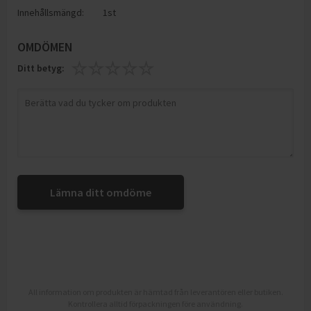
Innehållsmängd:
1st
OMDÖMEN
Ditt betyg:
Lämna ditt omdöme
All information om produkten är hämtad från leverantören eller butiken.
Kontrollera alltid förpackningen före användning.