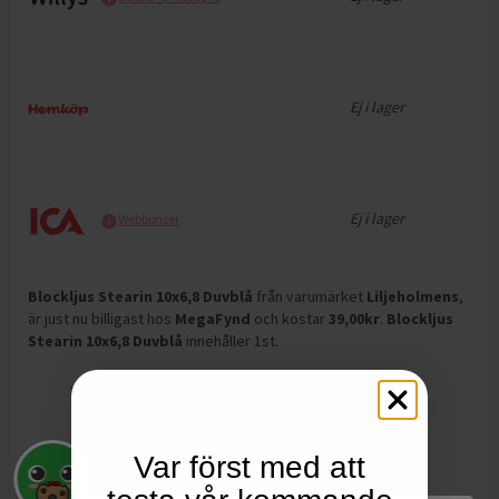
Ej i lager
Ej i lager
Webbpriser
Blockljus Stearin 10x6,8 Duvblå
från varumärket
Liljeholmens
,
är just nu billigast hos
MegaFynd
och
kostar
39,00
kr
.
Blockljus
Stearin 10x6,8 Duvblå
innehåller 1st
.
Var först med att