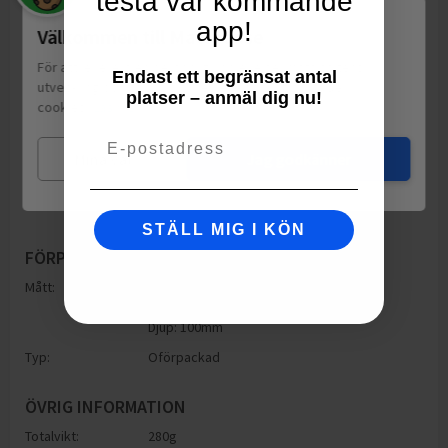
testa vår kommande
app!
Välkommen till Matspar.se
För att leverera en personlig upplevelse, mäta sajtens
Endast ett begränsat antal
utveckling och ha sociala medier-koppling använder vi
platser – anmäl dig nu!
cookies.
Läs mer
Email
Mina val
Jag godkänner
STÄLL MIG I KÖN
FÖRPACKNING
Mått:
Höjd: 100mm
Bredd: 68mm
Djup: 100mm
Typ:
Oförpackad
ÖVRIG INFORMATION
Totalvikt:
280g