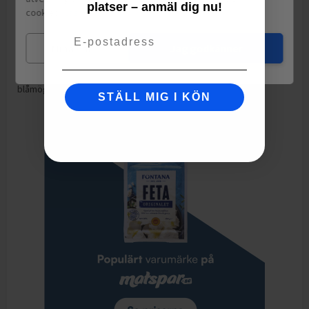
platser – anmäl dig nu!
cookies.
Läs mer
varav mättat fett
27
g
Email
Motsvarande salt
1.6
g
Mina val
Jag godkänner
Pastöriserad MJÖLK och GRÄDDE, salt, syrningskultur, ystenzym,
blåmögelkultur, mognadskultur.
STÄLL MIG I KÖN