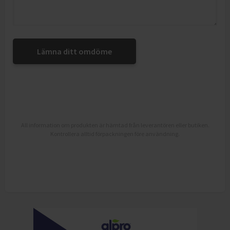
Lämna ditt omdöme
All information om produkten är hämtad från leverantören eller butiken.
Kontrollera alltid förpackningen före användning.