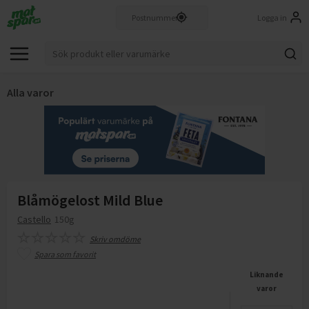
Logga in
Alla varor
Blåmögelost Mild Blue
Castello
150g
Skriv omdöme
Spara som favorit
Liknande
varor