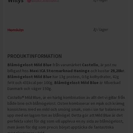
Ej i lager
PRODUKTINFORMATION
Blåmögelost Mild Blue
från varumärket
Castello
, är just nu
billigast hos
Maxi ICA Stormarknad Haninge
och
kostar
29,20
kr
.
Blåmögelost Mild Blue
har
13g protein, 0.5g kolhydrater, 42g
fett och 431kcal per 100g
.
Blåmögelost Mild Blue
är tillverkad
Danmark och väger 150g
.
Castello® Mild Blue, är en härlig kombination av allt det vi gillar från
både brie och blåmögelost. Osten kombinerar en mjuk och krämig
konsistens med en mild och smörig smak, som i sin tur balanseras
upp med en lagom ton av blåmögel. Detta gör att Mild Blue är det
perfekta valet för dig som vill uppleva en ny sida av blåmögelost,
men även för dig som precis börjat upptäcka de fantastiska