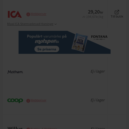
29,20
kr
Webbpriser
194,67
kr/kg
Till butik
Jfr
Maxi ICA Stormarknad Haninge
Ej i lager
Ej i lager
Webbpriser
Ej i lager
Butiks- & Webbpris