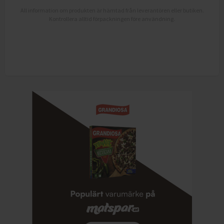
All information om produkten är hämtad från leverantören eller butiken.
Kontrollera alltid förpackningen före användning.