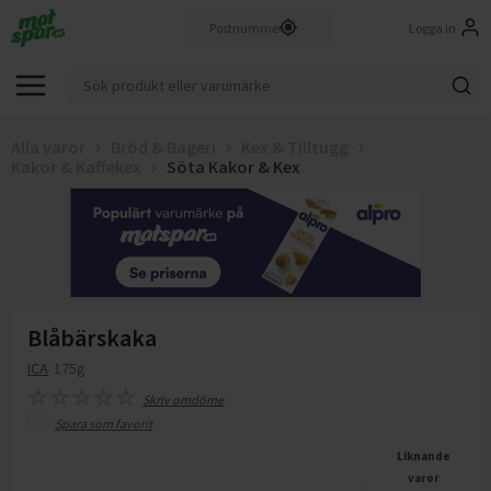
Logga in
Alla varor
Bröd & Bageri
Kex & Tilltugg
Kakor & Kaffekex
Söta Kakor & Kex
Blåbärskaka
ICA
175g
Skriv omdöme
Spara som favorit
Liknande
varor