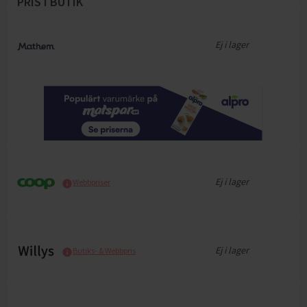
PRIS I BUTIK
Ej i lager
Ej i lager
Webbpriser
Ej i lager
Butiks- & Webbpris