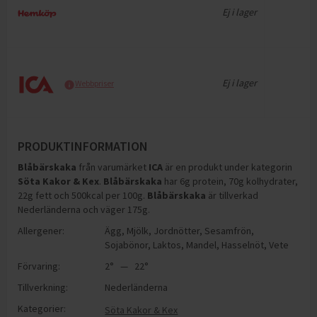
Ej i lager
Ej i lager
Webbpriser
PRODUKTINFORMATION
Blåbärskaka
från varumärket
ICA
är en produkt under kategorin
Söta Kakor & Kex
.
Blåbärskaka
har
6g protein, 70g kolhydrater,
22g fett och 500kcal per 100g
.
Blåbärskaka
är tillverkad
Nederländerna och väger 175g
.
Allergener:
Ägg
,
Mjölk
,
Jordnötter
,
Sesamfrön
,
Sojabönor
,
Laktos
,
Mandel
,
Hasselnöt
,
Vete
Förvaring:
2° — 22°
Tillverkning:
Nederländerna
Kategorier:
Söta Kakor & Kex