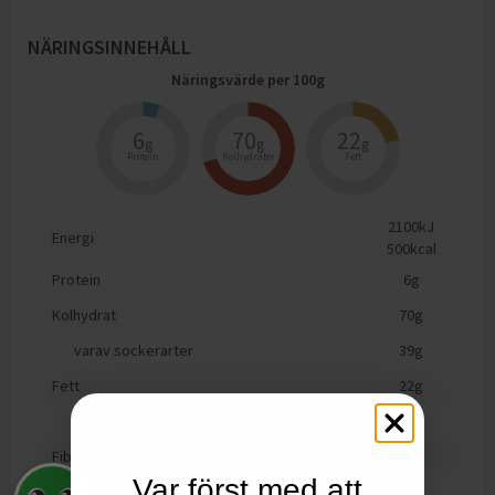
NÄRINGSINNEHÅLL
Näringsvärde per
100
g
6
70
22
g
g
g
Protein
Kolhydrater
Fett
2100
kJ
Energi
500
kcal
Protein
6
g
Kolhydrat
70
g
varav sockerarter
39
g
Fett
22
g
varav mättat fett
13
g
Fiber
1
g
Var först med att
Motsvarande salt
0.6
g