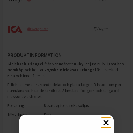
Ej i lager
Webbpriser
PRODUKTINFORMATION
Bitleksak Triangel
från varumärket
Nuby
, är just nu billigast hos
Hemköp
och
kostar
79,95
kr
.
Bitleksak Triangel
är tillverkad
Kina och innehåller 1st
.
Bitleksak med snurrande delar och glada färger. Bitytor som ger
stimulans vid kliande tandkött. Stimulans för gom och tunga och
massor av aktivitet.
Förvaring:
Utsätt ej för direkt solljus
Tillverkning:
Kina