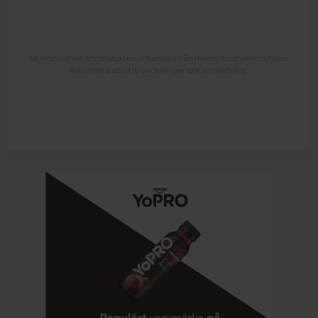
All information om produkten är hämtad från leverantören eller butiken.
Kontrollera alltid förpackningen före användning.