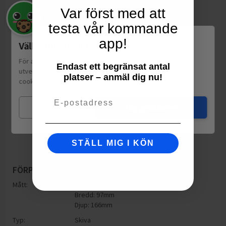
Var först med att
testa vår kommande
app!
Välkommen till Matspar.se
För att leverera en personlig upplevelse, mäta sajtens
Endast ett begränsat antal
utveckling och ha sociala medier-koppling använder vi
platser – anmäl dig nu!
cookies.
Läs mer
Email
Mina val
Jag godkänner
STÄLL MIG I KÖN
FÖRPACKNING
Mått:
Höjd: 166mm
Bredd: 97mm
Djup: 166mm
Typ:
Skiva