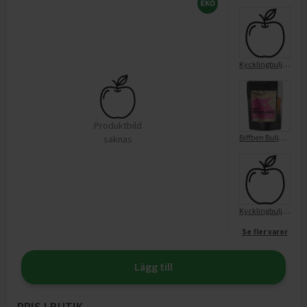
Kycklingbuljong i påse
Produktbild
Biffben Buljong Ekologisk
saknas
Kycklingbuljong burk
Se fler varor
Lägg till
PRIS I BUTIK