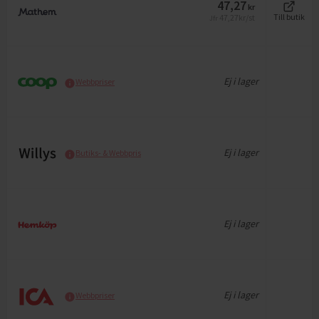
47,27
kr
47,27
kr/st
Till butik
Jfr
Ej i lager
Webbpriser
Ej i lager
Butiks- & Webbpris
Ej i lager
Ej i lager
Webbpriser