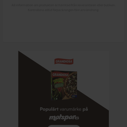
All information om produkten är hämtad från leverantören eller butiken.
Kontrollera alltid förpackningen före användning.