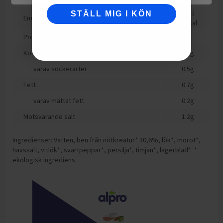
71
kJ
STÄLL MIG I KÖN
Energi
17
kcal
Protein
2
g
Kolhydrat
0.6
g
varav sockerarter
0.5
g
Fett
0.7
g
varav mättat fett
0.2
g
Motsvarande salt
1.2
g
Ingredienser: Vatten, ben från nötkreatur* 30,6%, lök*, morot*,
havssalt, vitlök*, svartpeppar*, persilja*, timjan*, lagerblad*. *
ekologisk ingrediens