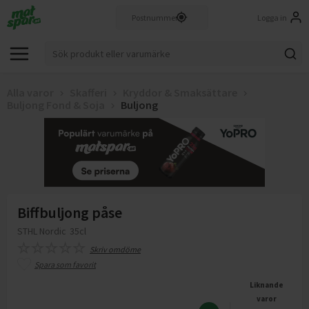
Logga in
Alla varor
Skafferi
Kryddor & Smaksättare
Buljong Fond & Soja
Buljong
Biffbuljong påse
STHL Nordic
35cl
Skriv omdöme
Spara som favorit
Liknande
varor