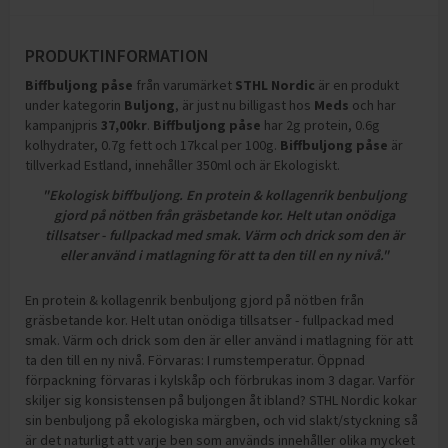
PRODUKTINFORMATION
Biffbuljong påse
från varumärket
STHL Nordic
är en produkt
under kategorin
Buljong
, är just nu billigast hos
Meds
och
har
kampanjpris
37,00
kr
.
Biffbuljong påse
har
2g protein, 0.6g
kolhydrater, 0.7g fett och 17kcal per 100g
.
Biffbuljong påse
är
tillverkad Estland, innehåller 350ml och är Ekologiskt
.
"Ekologisk biffbuljong. En protein & kollagenrik benbuljong
gjord på nötben från gräsbetande kor. Helt utan onödiga
tillsatser - fullpackad med smak. Värm och drick som den är
eller använd i matlagning för att ta den till en ny nivå."
En protein & kollagenrik benbuljong gjord på nötben från
gräsbetande kor. Helt utan onödiga tillsatser - fullpackad med
smak. Värm och drick som den är eller använd i matlagning för att
ta den till en ny nivå. Förvaras: I rumstemperatur. Öppnad
förpackning förvaras i kylskåp och förbrukas inom 3 dagar. Varför
skiljer sig konsistensen på buljongen åt ibland? STHL Nordic kokar
sin benbuljong på ekologiska märgben, och vid slakt/styckning så
är det naturligt att varje ben som används innehåller olika mycket