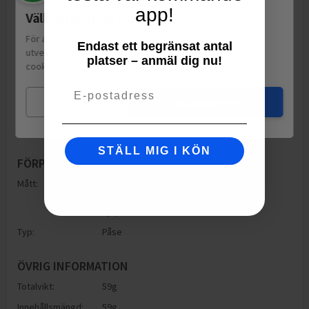
app!
Välkommen till Matspar.se
För att leverera en personlig upplevelse, mäta sajtens
Endast ett begränsat antal
utveckling och ha sociala medier-koppling använder vi
platser – anmäl dig nu!
cookies.
Läs mer
Email
Mina val
Jag godkänner
STÄLL MIG I KÖN
FÖRPACKNING
Mått:
Höjd: 200mm
Bredd: 135mm
Djup: 200mm
Typ:
Påse
ÖVRIG INFORMATION
Totalvikt:
59g
Innehållsmängd:
59g