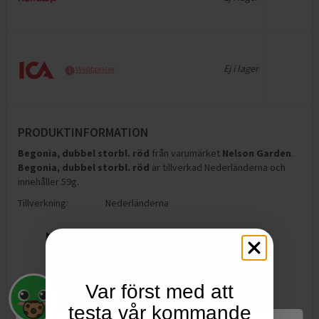
Ej i lager
Webbpriser
PRODUKTINFORMATION
Begonia, dubbel storbl. röd
från varumärket
Nelson Garden
.
Begonia, dubbel storbl. röd
är tillverkad Nederländerna och
innehåller 59g
.
Tillverkning:
Nederländerna
Var först med att
testa vår kommande