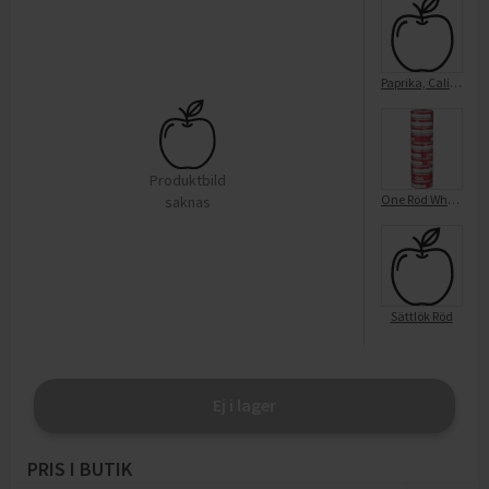
Paprika, California Wonder, röd
Produktbild
One Röd White Portion Stock
saknas
Sättlök Röd
Ej i lager
PRIS I BUTIK