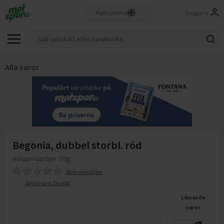
Logga in
Alla varor
Begonia, dubbel storbl. röd
Nelson Garden
59g
Skriv omdöme
Spara som favorit
Liknande
varor