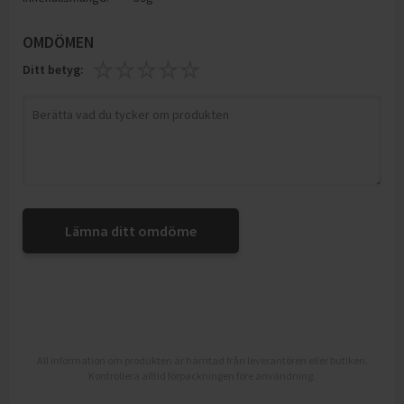
OMDÖMEN
Ditt betyg:
Lämna ditt omdöme
All information om produkten är hämtad från leverantören eller butiken.
Kontrollera alltid förpackningen före användning.