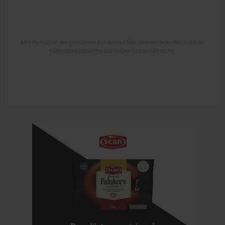
All information om produkten är hämtad från leverantören eller butiken.
Kontrollera alltid förpackningen före användning.