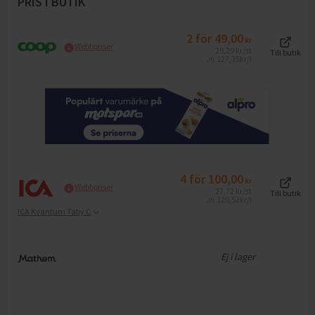
PRIS I BUTIK
2
för
49,00
kr
Webbpriser
29,29
kr
/st
Till butik
127,35
kr/l
Jfr
4
för
100,00
kr
Webbpriser
27,72
kr
/st
Till butik
120,52
kr/l
Jfr
ICA Kvantum Täby C
Ej i lager