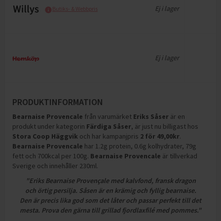
Ej i lager
Butiks- & Webbpris
Ej i lager
PRODUKTINFORMATION
Bearnaise Provencale
från varumärket
Eriks Såser
är en
produkt under kategorin
Färdiga Såser
, är just nu billigast hos
Stora Coop Häggvik
och
har kampanjpris
2
för
49,00
kr
.
Bearnaise Provencale
har
1.2g protein, 0.6g kolhydrater, 79g
fett och 700kcal per 100g
.
Bearnaise Provencale
är tillverkad
Sverige och innehåller 230ml
.
"Eriks Bearnaise Provençale med kalvfond, fransk dragon
och örtig persilja. Såsen är en krämig och fyllig bearnaise.
Den är precis lika god som det låter och passar perfekt till det
mesta. Prova den gärna till grillad fjordlaxfilé med pommes."