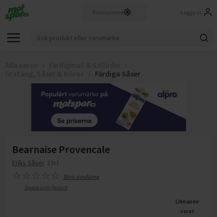
Logga in
Alla varor
Färdigmat & Sallader
Gratäng, Såser & Röror
Färdiga Såser
Bearnaise Provencale
Eriks Såser
23cl
Skriv omdöme
Spara som favorit
Liknande
varor