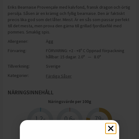
Eriks Bearnaise Provençale med kalvfond, fransk dragon och örtig
persilja. Såsen är en krämig och fyllig bearnaise. Den är faktiskt
precis lika god som det låter. Minst. Är en sås som passar perfekt
till det mesta, men prova den gärna till grillad fjordlaxfilé med
pommes. Smaklig spis.
Allergener:
Ägg
Förvaring:
FÖRVARING: +2 - +8º C Öppnad förpackning
hållbar: 15 dagar. 2.0° — 8.0°
Tillverkning:
Sverige
Kategorier:
Färdiga Såser
NÄRINGSINNEHÅLL
Näringsvärde per
100
g
1.2
0.6
79
g
g
g
Protein
Kolhydrater
Fett