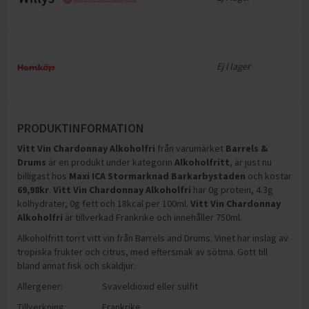
Ej i lager
PRODUKTINFORMATION
Vitt Vin Chardonnay Alkoholfri
från varumärket
Barrels &
Drums
är en produkt under kategorin
Alkoholfritt
, är just nu
billigast hos
Maxi ICA Stormarknad Barkarbystaden
och
kostar
69,98
kr
.
Vitt Vin Chardonnay Alkoholfri
har
0g protein, 4.3g
kolhydrater, 0g fett och 18kcal per 100ml
.
Vitt Vin Chardonnay
Alkoholfri
är tillverkad Frankrike och innehåller 750ml
.
Alkoholfritt torrt vitt vin från Barrels and Drums. Vinet har inslag av
tropiska frukter och citrus, med eftersmak av sötma. Gott till
bland annat fisk och skaldjur.
Allergener:
Svaveldioxid eller sulfit
Tillverkning:
Frankrike