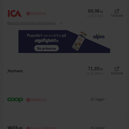
69,98
kr
Webbpriser
93,31
kr/l
Till butik
Jfr
Maxi ICA Stormarknad Barkarbystaden
71,88
kr
95,84
kr/l
Till butik
Jfr
Ej i lager
Webbpriser
Ej i lager
Butiks- & Webbpris