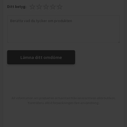
Ditt betyg:
Lämna ditt omdöme
All information om produkten är hämtad från leverantören eller butiken.
Kontrollera alltid förpackningen före användning.