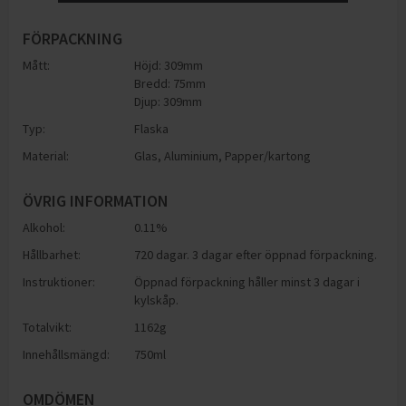
FÖRPACKNING
Mått:
Höjd: 309mm
Bredd: 75mm
Djup: 309mm
Typ:
Flaska
Material:
Glas
,
Aluminium
,
Papper/kartong
ÖVRIG INFORMATION
Alkohol:
0.11
%
Hållbarhet:
720 dagar. 3 dagar efter öppnad förpackning.
Instruktioner:
Öppnad förpackning håller minst 3 dagar i
kylskåp.
Totalvikt:
1162g
Innehållsmängd:
750ml
OMDÖMEN