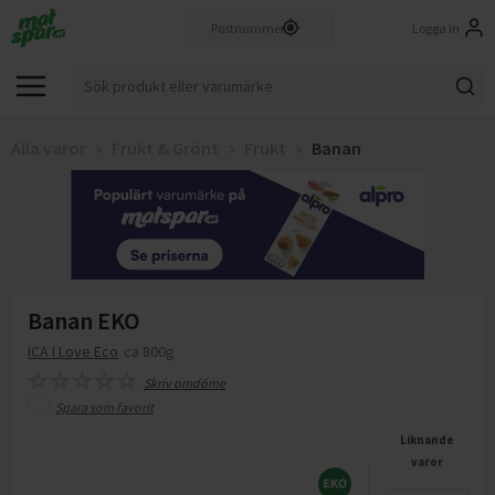
Logga in
Alla varor
Frukt & Grönt
Frukt
Banan
Banan EKO
ICA I Love Eco
ca 800g
Skriv omdöme
Spara som favorit
Liknande
varor