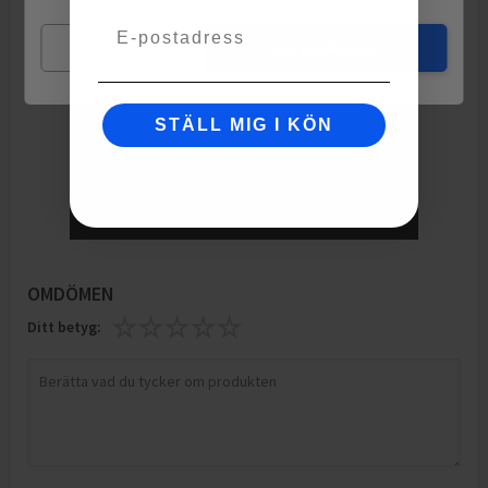
Email
Mina val
Jag godkänner
STÄLL MIG I KÖN
OMDÖMEN
Ditt betyg: