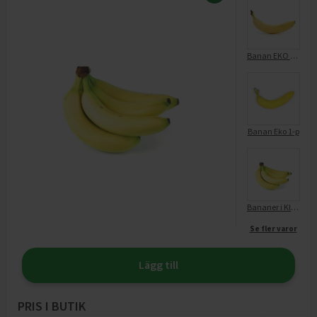
Banan EKO Fairtade
Banan Eko 1-p
Bananer i Klase EKO KRAV
Se fler varor
Lägg till
PRIS I BUTIK