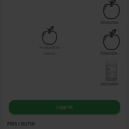
lemon press zink alloy
Produktbild
Regnmätare Rund, Zink
saknas
Zink Kosttillskott
Lägg till
PRIS I BUTIK