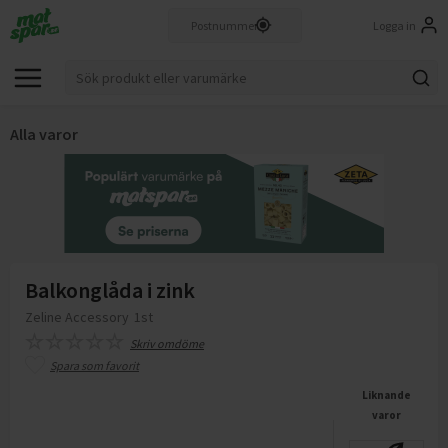
Logga in
Alla varor
Balkonglåda i zink
Zeline Accessory
1st
Skriv omdöme
Spara som favorit
Liknande
varor