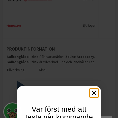
Ej i lager
PRODUKTINFORMATION
Balkonglåda i zink
från varumärket
Zeline Accessory
.
Balkonglåda i zink
är tillverkad Kina och innehåller 1st
.
Tillverkning:
Kina
Var först med att
testa vår kommande