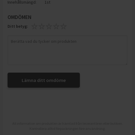
Innehållsmängd:
1st
OMDÖMEN
Ditt betyg:
Lämna ditt omdöme
All information om produkten är hämtad från leverantören eller butiken.
Kontrollera alltid förpackningen före användning.