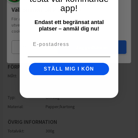
app!
Välkommen till Matspar.se
För att leverera en personlig upplevelse, mäta sajtens
Endast ett begränsat antal
utveckling och ha sociala medier-koppling använder vi
platser – anmäl dig nu!
cookies.
Läs mer
Email
Mina val
Jag godkänner
FÖRPACKNING
STÄLL MIG I KÖN
Mått:
Höjd: 140mm
Bredd: 500mm
Djup: 140mm
Typ:
Omslag
Material:
Papper/kartong
ÖVRIG INFORMATION
Totalvikt:
300g