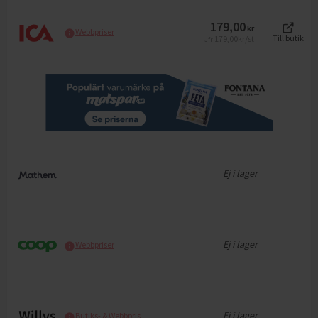
179,00
kr
Webbpriser
179,00
kr/st
Till butik
Jfr
Ej i lager
Ej i lager
Webbpriser
Ej i lager
Butiks- & Webbpris