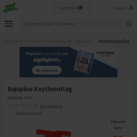
Logga in
Alla varor
Djur
Hundmat & Tillbehör
Hundbajspåse
Bajspåse Knythandtag
Dogman
60st
Skriv omdöme
Spara som favorit
Liknande
varor