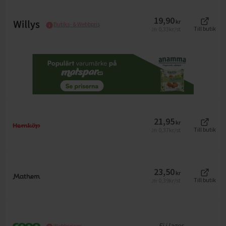
19,90
kr
Butiks- & Webbpris
0,33
kr/st
Till butik
Jfr
21,95
kr
0,37
kr/st
Till butik
Jfr
23,50
kr
0,39
kr/st
Till butik
Jfr
Ej i lager
Webbpriser