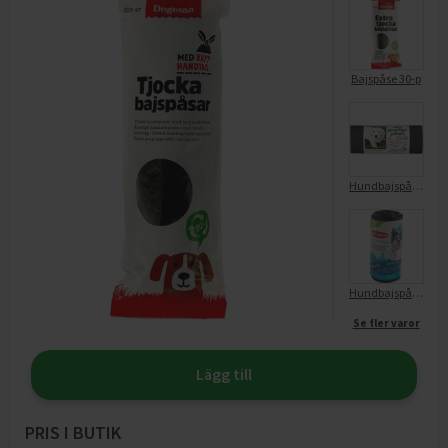
Bajspåse 30-p
Hundbajspåsar Knythandtag
Hundbajspåse Stor Med Handtag
Se fler varor
Lägg till
PRIS I BUTIK