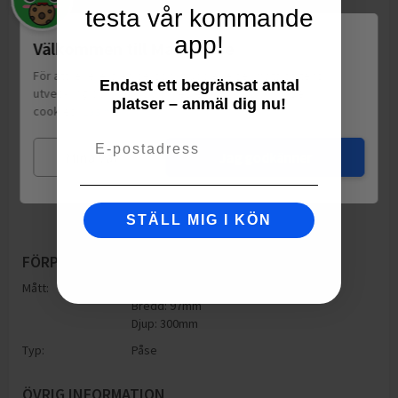
testa vår kommande
app!
Välkommen till Matspar.se
För att leverera en personlig upplevelse, mäta sajtens
Endast ett begränsat antal
utveckling och ha sociala medier-koppling använder vi
platser – anmäl dig nu!
cookies.
Läs mer
Email
Mina val
Jag godkänner
STÄLL MIG I KÖN
FÖRPACKNING
Mått:
Höjd: 300mm
Bredd: 97mm
Djup: 300mm
Typ:
Påse
ÖVRIG INFORMATION