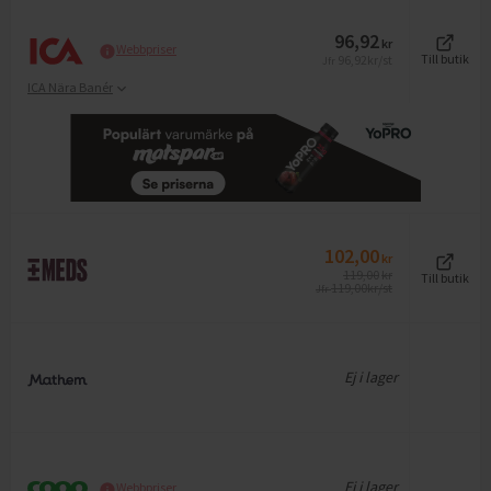
96,92
kr
Webbpriser
96,92
kr/st
Till butik
Jfr
ICA Nära Banér
102,00
kr
119,00
kr
Till butik
119,00
kr/st
Jfr
Ej i lager
Ej i lager
Webbpriser