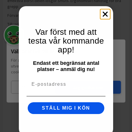
effektiva borst delen lösgör smuts. Ergonomiskt handtag för bra
grepp
Förvaring:
Inga förvaringsinstruktioner
Tillverkning:
Finland
Var först med att
testa vår kommande
app!
Välkommen till Matspar.se
För att leverera en personlig upplevelse, mäta sajtens
Endast ett begränsat antal
utveckling och ha sociala medier-koppling använder vi
platser – anmäl dig nu!
cookies.
Läs mer
Email
Mina val
Jag godkänner
STÄLL MIG I KÖN