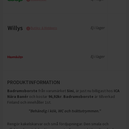
Ej i lager
Butiks- & Webbpris
Ej i lager
PRODUKTINFORMATION
Badrumsborste
från varumärket
Sini
, är just nu billigast hos
ICA
Nära Banér
och
kostar
96,92
kr
.
Badrumsborste
är tillverkad
Finland och innehåller 1st
.
"Behändig i kök, WC och tvättutrymmen."
Rengör kakelskarvar och små fördjupningar. Den smala och