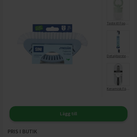
Taste it! Food Nibbler
Detaljborste, 1-p
Keramisk Fönborste Midi
Lägg till
PRIS I BUTIK