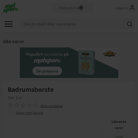
Logga in
Alla varor
Badrumsborste
Sini
1st
Skriv omdöme
Spara som favorit
Liknande
varor