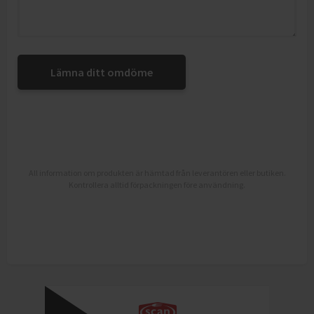
Lämna ditt omdöme
All information om produkten är hämtad från leverantören eller butiken.
Kontrollera alltid förpackningen före användning.