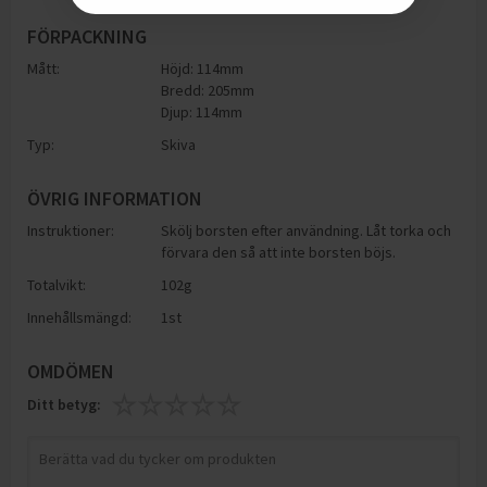
FÖRPACKNING
Mått:
Höjd: 114mm
Bredd: 205mm
Djup: 114mm
Typ:
Skiva
ÖVRIG INFORMATION
Instruktioner:
Skölj borsten efter användning. Låt torka och
förvara den så att inte borsten böjs.
Totalvikt:
102g
Innehållsmängd:
1st
OMDÖMEN
Ditt betyg: