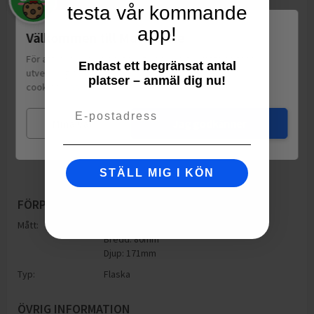
testa vår kommande
app!
Välkommen till Matspar.se
För att leverera en personlig upplevelse, mäta sajtens
Endast ett begränsat antal
utveckling och ha sociala medier-koppling använder vi
platser – anmäl dig nu!
cookies.
Läs mer
Email
Mina val
Jag godkänner
STÄLL MIG I KÖN
FÖRPACKNING
Mått:
Höjd: 171mm
Bredd: 80mm
Djup: 171mm
Typ:
Flaska
ÖVRIG INFORMATION