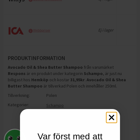
Ej i lager
Webbpriser
PRODUKTINFORMATION
Avocado Oil & Shea Butter Shampoo
från varumärket
Respons
är en produkt under kategorin
Schampo
, är just nu
billigast hos
Hemköp
och
kostar
31,95
kr
.
Avocado Oil & Shea
Butter Shampoo
är tillverkad Polen och innehåller 250ml
.
Tillverkning:
Polen
Kategorier:
Schampo
Var först med att