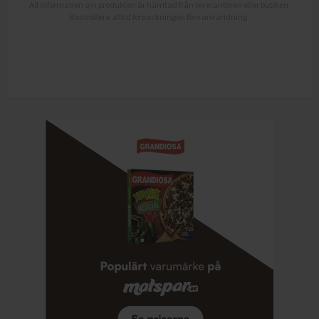
All information om produkten är hämtad från leverantören eller butiken.
Kontrollera alltid förpackningen före användning.