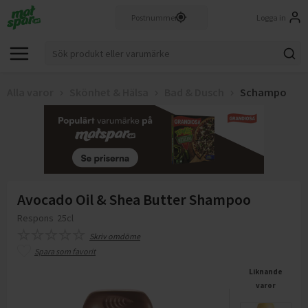
Logga in
Alla varor
Skönhet & Hälsa
Bad & Dusch
Schampo
Avocado Oil & Shea Butter Shampoo
Respons
25cl
Skriv omdöme
Spara som favorit
Liknande
varor