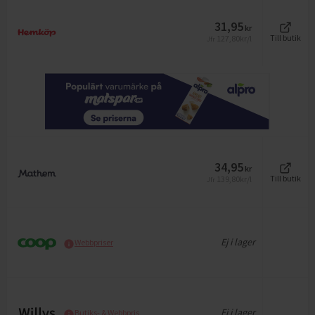
31,95
kr
127,80
kr/l
Till butik
Jfr
34,95
kr
139,80
kr/l
Till butik
Jfr
Ej i lager
Webbpriser
Ej i lager
Butiks- & Webbpris