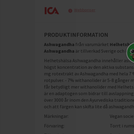
Webbpriser
PRODUKTINFORMATION
Ashwagandha
från varumärket
Helhetshä
Ashwagandha
är tillverkad Sverige och inn
Helhetshälsa Ashwagandha innehåller ashw
högst koncentration av den aktiva substanse
mg rotextrakt av Ashwagandha med hela 7 
rotpulver. - 7% withanolider är 5-8 gånger m
får betydligt mer withanolider med Helhets
är en adaptogen som bidrar till avslappning
över 3000 år inom den Ayurvediska tradition
och att färgen kan skifta lite då ashwagandh
Märkningar:
Vegan socie
Förvaring:
Torrt i rum