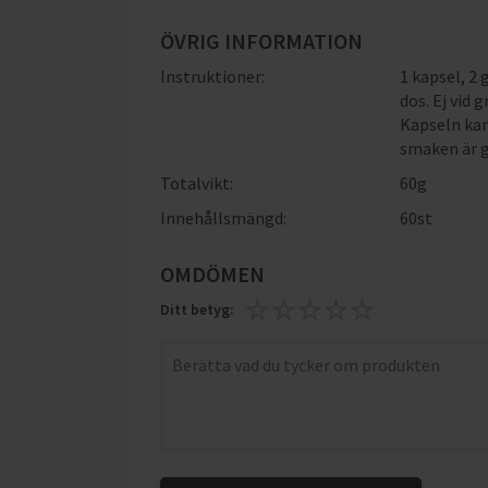
ÖVRIG INFORMATION
Instruktioner:
1 kapsel, 2
dos. Ej vid 
Kapseln kan
smaken är g
Totalvikt:
60g
Innehållsmängd:
60st
OMDÖMEN
Ditt betyg: