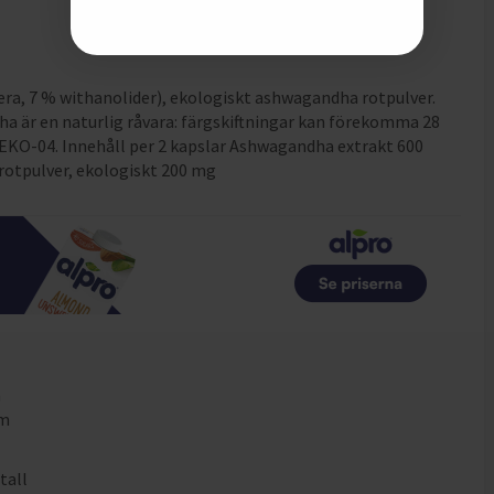
ra, 7 % withanolider), ekologiskt ashwagandha rotpulver.
ha är en naturlig råvara: färgskiftningar kan förekomma 28
-EKO-04. Innehåll per 2 kapslar Ashwagandha extrakt 600
otpulver, ekologiskt 200 mg
m
mm
m
tall