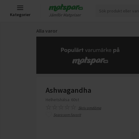
Kategorier
Jämför Matpriser
Alla varor
Ashwagandha
Helhetshälsa
60st
Skriv omdöme
Spara som favorit