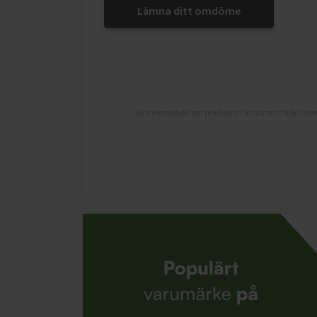
Lämna ditt omdöme
All information om produkten är hämtad från lever