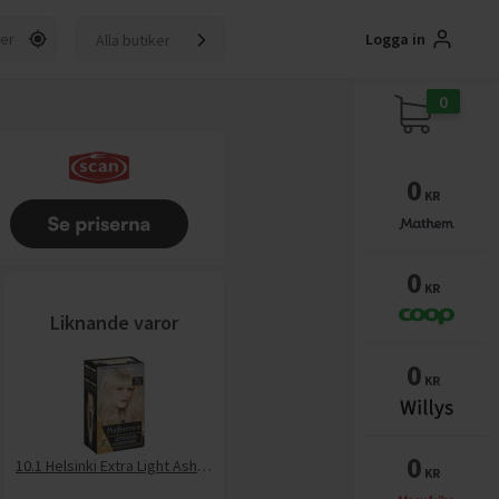
Logga in
Alla butiker
0
0
KR
0
KR
Liknande varor
0
KR
0
10.1 Helsinki Extra Light Ash Blonde
KR