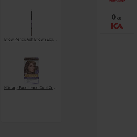
0
KR
Brow Pencil Ash Brown Express Ultra Slim 4.5 1 Styck
Hårfärg Excellence Cool Creme Ultra Ash Blonde 7.11