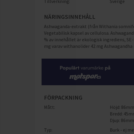
Tillverkning:
Sverige
NÄRINGSINNEHÅLL
Ashwaganda-extrakt (från Withania somnife
Vegetabilisk kapsel av cellulosa. Ashwagand
% av innehållet är ekologisk ingrediens, SE
mg varav withanolider 42 mg Ashwagandha r
FÖRPACKNING
Mått:
Höjd: 86m
Bredd: 45
Djup: 86m
Typ:
Burk - ej me