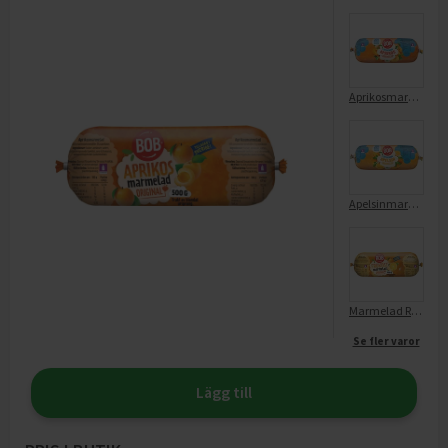
Aprikosmarmelad Lättsockrad Refill
Apelsinmarmelad Lättsockrad Refill
Marmelad Refill Frukostmarmelad
Se fler varor
Lägg till