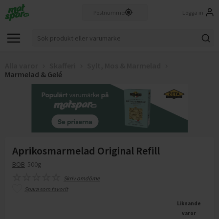
Logga in
Alla varor
Skafferi
Sylt, Mos & Marmelad
Marmelad & Gelé
Aprikosmarmelad Original Refill
BOB
500g
Skriv omdöme
Spara som favorit
Liknande
varor