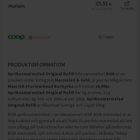
25,51
kr
51,02
kr/kg
Till butik
Jfr
Ej i lager
Webbpriser
PRODUKTINFORMATION
Aprikosmarmelad Original Refill
från varumärket
BOB
är en
produkt under kategorin
Marmelad & Gelé
, är just nu billigast hos
Maxi ICA Stormarknad Botkyrka
och
kostar
19,90
kr
.
Aprikosmarmelad Original Refill
har
0g protein, 51g
kolhydrater, 0g fett och 206kcal per 100g
.
Aprikosmarmelad
Original Refill
är tillverkad Sverige och väger 500g
.
BOB aprikosmarmelad - i en klimatsmart refill. BOB marmelad är av
hög kvalitet och gjord på utvald frukt. En perfekt marmelad att bre
som pålägg på frukostmackan eller ha som tillbehör på ostbrickan.
BOB marmelad, sylt och mos kokas och packas i skånska Tollarp
och det har de gjort sedan 1940-talet. Med frukt och bär från