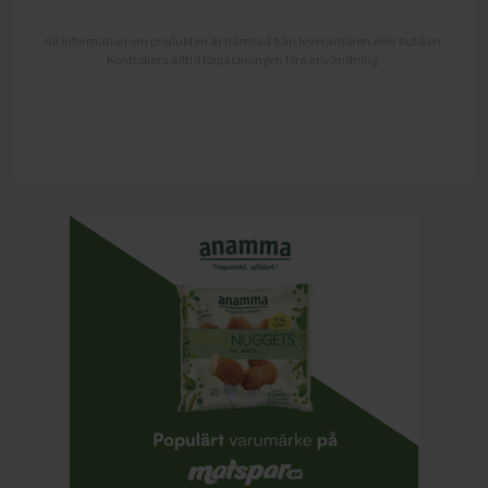
All information om produkten är hämtad från leverantören eller butiken.
Kontrollera alltid förpackningen före användning.