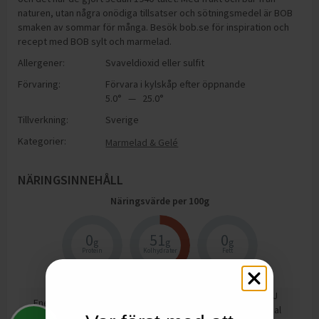
naturen, utan några onödiga tillsatser och sötningsmedel är BOB
smaken av sommar för många. Besök bob.se för inspiration och
recept med BOB sylt och marmelad.
Allergener:
Svaveldioxid eller sulfit
Förvaring:
Förvara i kylskåp efter öppnande
5.0° — 25.0°
Tillverkning:
Sverige
Kategorier:
Marmelad & Gelé
NÄRINGSINNEHÅLL
Näringsvärde per
100
g
0
51
0
g
g
g
Protein
Kolhydrater
Fett
861
kJ
Energi
206
kcal