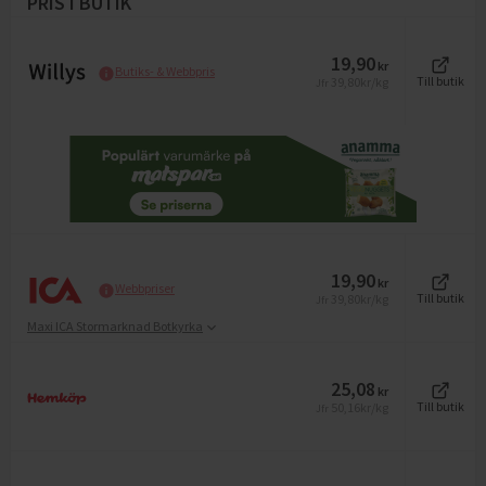
PRIS I BUTIK
19,90
kr
Butiks- & Webbpris
39,80
kr/kg
Till butik
Jfr
19,90
kr
Webbpriser
39,80
kr/kg
Till butik
Jfr
Maxi ICA Stormarknad Botkyrka
25,08
kr
50,16
kr/kg
Till butik
Jfr