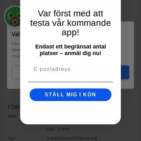
Var först med att
testa vår kommande
app!
Välkommen till Matspar.se
För att leverera en personlig upplevelse, mäta sajtens
Endast ett begränsat antal
utveckling och ha sociala medier-koppling använder vi
platser – anmäl dig nu!
cookies.
Läs mer
Email
Mina val
Jag godkänner
STÄLL MIG I KÖN
FÖRPACKNING
Mått:
Höjd: 210mm
Bredd: 148mm
Djup: 210mm
Typ:
Ospecificerad förpackning