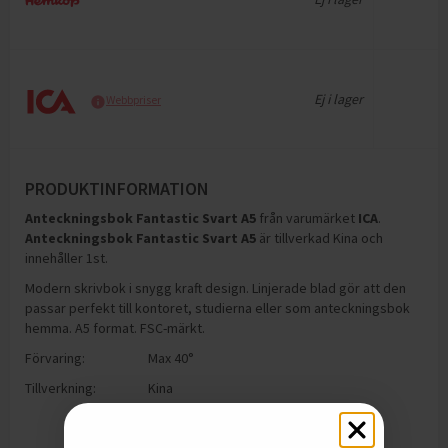
Ej i lager
Webbpriser
PRODUKTINFORMATION
Anteckningsbok Fantastic Svart A5
från varumärket
ICA
.
Anteckningsbok Fantastic Svart A5
är tillverkad Kina och
innehåller 1st
.
Modern skrivbok i snygg kraft design. Linjerade blad gör att den
passar perfekt till kontoret, studierna eller som anteckningsbok
hemma. A5 format. FSC-märkt.
Förvaring:
Max 40°
Tillverkning:
Kina