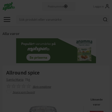
Logga in
Alla varor
Allround spice
Santa Maria
78g
Skriv omdöme
Spara som favorit
Liknande
varor