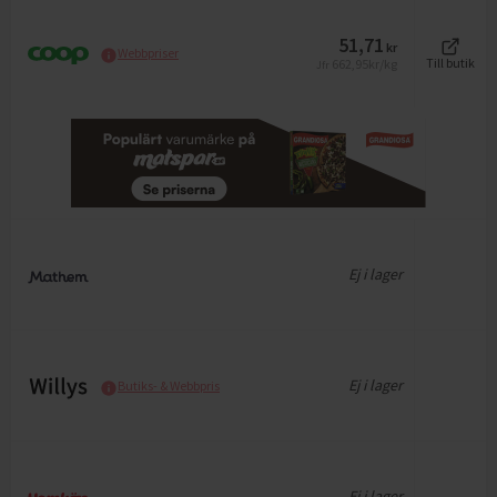
51,71
kr
Webbpriser
662,95
kr/kg
Till butik
Jfr
Ej i lager
Ej i lager
Butiks- & Webbpris
Ej i lager