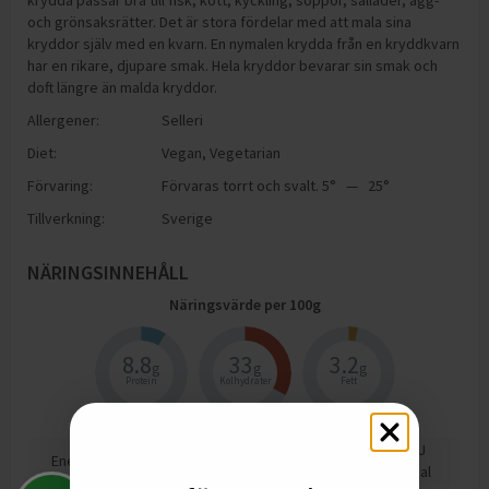
krydda passar bra till fisk, kött, kyckling, soppor, sallader, ägg-
och grönsaksrätter. Det är stora fördelar med att mala sina
kryddor själv med en kvarn. En nymalen krydda från en kryddkvarn
har en rikare, djupare smak. Hela kryddor bevarar sin smak och
doft längre än malda kryddor.
Allergener:
Selleri
Diet:
Vegan
,
Vegetarian
Förvaring:
Förvaras torrt och svalt. 5° — 25°
Tillverkning:
Sverige
NÄRINGSINNEHÅLL
Näringsvärde per
100
g
8.8
33
3.2
g
g
g
Protein
Kolhydrater
Fett
893
kJ
Energi
212
kcal