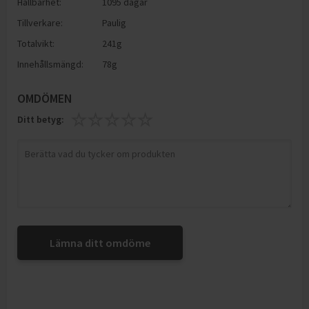
Hållbarhet:
1095 dagar
Tillverkare:
Paulig
Totalvikt:
241g
Innehållsmängd:
78g
OMDÖMEN
Ditt betyg:
Lämna ditt omdöme