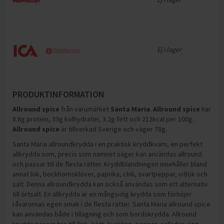
Ej i lager
Webbpriser
PRODUKTINFORMATION
Allround spice
från varumärket
Santa Maria
.
Allround spice
har
8.8g protein, 33g kolhydrater, 3.2g fett och 212kcal per 100g
.
Allround spice
är tillverkad Sverige och väger 78g
.
Santa Maria allroundkrydda i en praktisk kryddkvarn, en perfekt
allkrydda som, precis som namnet säger kan användas allround
och passar till de flesta rätter. Kryddblandningen innehåller bland
annat lök, bockhornsklöver, paprika, chili, svartpeppar, vitlök och
salt. Denna allroundkrydda kan också användas som ett alternativ
till örtsalt. En allkrydda är en mångsidig krydda som förhöjer
råvarornas egen smak i de flesta rätter. Santa Maria allround spice
kan användas både i tillagning och som bordskrydda. Allround