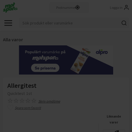
Logga in
Alla varor
Allergitest
Quicktest
1st
Skriv omdöme
Spara som favorit
Liknande
varor