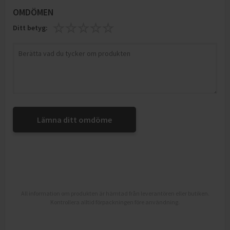
OMDÖMEN
Ditt betyg:
Lämna ditt omdöme
All information om produkten är hämtad från leverantören eller butiken.
Kontrollera alltid förpackningen före användning.