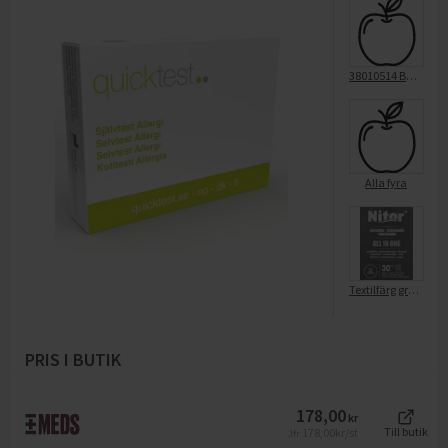
38010514 Bäst i Test Kortspel
Alla fyra
Textilfärg grå mini, all in one
PRIS I BUTIK
178,00
kr
178,00
kr/st
Till butik
Jfr