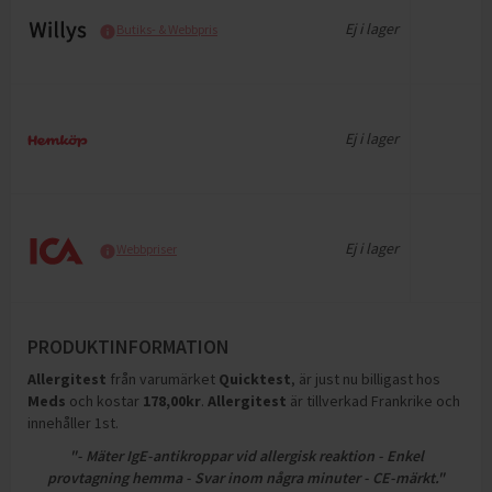
Ej i lager
Butiks- & Webbpris
Ej i lager
Ej i lager
Webbpriser
PRODUKTINFORMATION
Allergitest
från varumärket
Quicktest
, är just nu billigast hos
Meds
och
kostar
178,00
kr
.
Allergitest
är tillverkad Frankrike och
innehåller 1st
.
"- Mäter IgE-antikroppar vid allergisk reaktion - Enkel
provtagning hemma - Svar inom några minuter - CE-märkt."