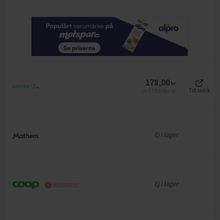
178,00
kr
178,00
kr/st
Till butik
Jfr
Ej i lager
Ej i lager
Webbpriser