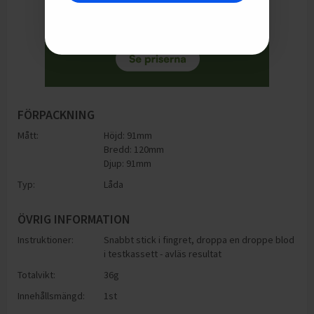
FÖRPACKNING
Mått:
Höjd: 91mm
Bredd: 120mm
Djup: 91mm
Typ:
Låda
ÖVRIG INFORMATION
Instruktioner:
Snabbt stick i fingret, droppa en droppe blod
i testkassett - avläs resultat
Totalvikt:
36g
Innehållsmängd:
1st