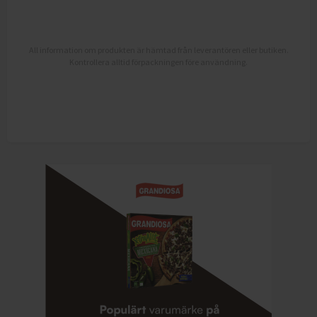
All information om produkten är hämtad från leverantören eller butiken.
Kontrollera alltid förpackningen före användning.