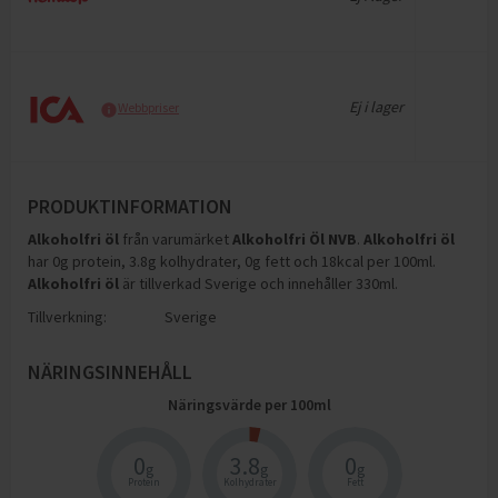
Ej i lager
Webbpriser
PRODUKTINFORMATION
Alkoholfri öl
från varumärket
Alkoholfri Öl NVB
.
Alkoholfri öl
har
0g protein, 3.8g kolhydrater, 0g fett och 18kcal per 100ml
.
Alkoholfri öl
är tillverkad Sverige och innehåller 330ml
.
Tillverkning:
Sverige
NÄRINGSINNEHÅLL
Näringsvärde per
100
ml
0
3.8
0
g
g
g
Protein
Kolhydrater
Fett