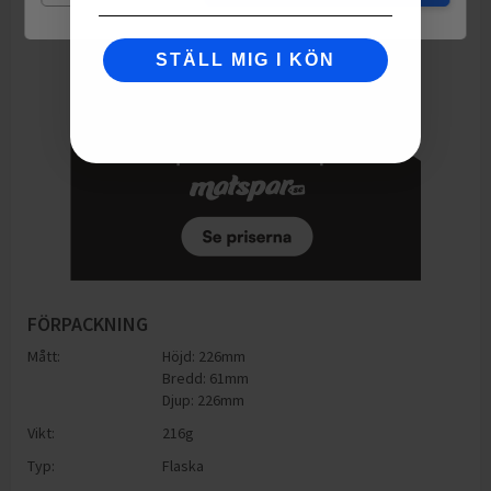
STÄLL MIG I KÖN
FÖRPACKNING
Mått:
Höjd: 226mm
Bredd: 61mm
Djup: 226mm
Vikt:
216
g
Typ:
Flaska