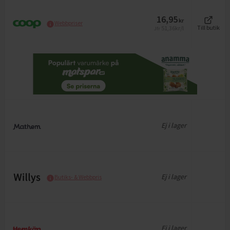
16,95
kr
Webbpriser
51,36
kr/l
Till butik
Jfr
Ej i lager
Ej i lager
Butiks- & Webbpris
Ej i lager