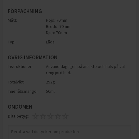
FÖRPACKNING
Mått:
Höjd: 70mm
Bredd: 70mm
Djup: 70mm
Typ:
Låda
ÖVRIG INFORMATION
Instruktioner:
Använd dagligen på ansikte och hals på väl
rengjord hud.
Totalvikt:
252g
Innehållsmängd:
50ml
OMDÖMEN
Ditt betyg: