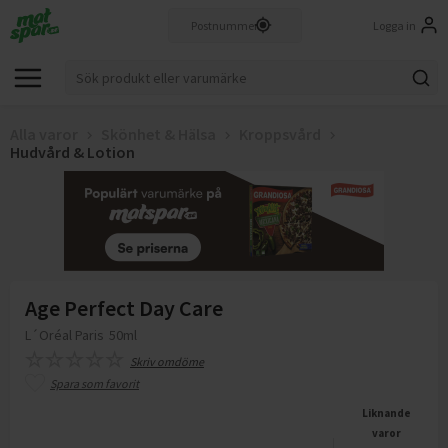
Logga in
Alla varor
Skönhet & Hälsa
Kroppsvård
Hudvård & Lotion
Age Perfect Day Care
L´Oréal Paris
50ml
Skriv omdöme
Spara som favorit
Liknande
varor