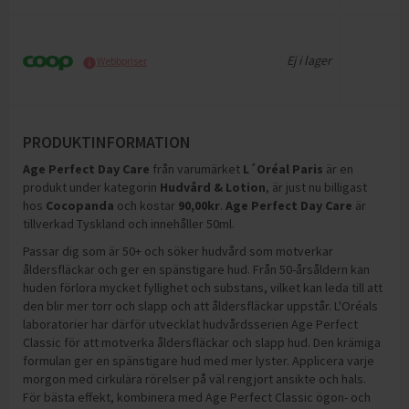
Ej i lager
Webbpriser
PRODUKTINFORMATION
Age Perfect Day Care
från varumärket
L´Oréal Paris
är en
produkt under kategorin
Hudvård & Lotion
, är just nu billigast
hos
Cocopanda
och
kostar
90,00
kr
.
Age Perfect Day Care
är
tillverkad Tyskland och innehåller 50ml
.
Passar dig som är 50+ och söker hudvård som motverkar
åldersfläckar och ger en spänstigare hud. Från 50-årsåldern kan
huden förlora mycket fyllighet och substans, vilket kan leda till att
den blir mer torr och slapp och att åldersfläckar uppstår. L'Oréals
laboratorier har därför utvecklat hudvårdsserien Age Perfect
Classic för att motverka åldersfläckar och slapp hud. Den krämiga
formulan ger en spänstigare hud med mer lyster. Applicera varje
morgon med cirkulära rörelser på väl rengjort ansikte och hals.
För bästa effekt, kombinera med Age Perfect Classic ögon- och