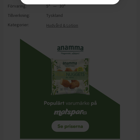
Förvaring:
5° — 30°
Tillverkning:
Tyskland
Kategorier:
Hudvård & Lotion