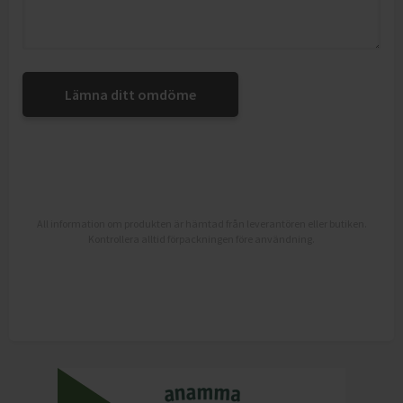
Lämna ditt omdöme
All information om produkten är hämtad från leverantören eller butiken.
Kontrollera alltid förpackningen före användning.