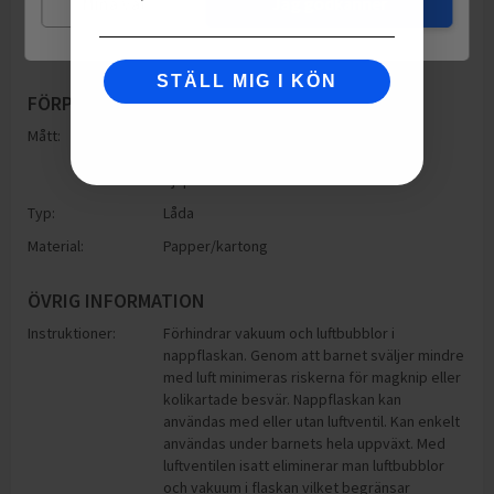
Mina val
Jag godkänner
STÄLL MIG I KÖN
FÖRPACKNING
Mått:
Höjd: 130mm
Bredd: 215mm
Djup: 130mm
Typ:
Låda
Material:
Papper/kartong
ÖVRIG INFORMATION
Instruktioner:
Förhindrar vakuum och luftbubblor i
nappflaskan. Genom att barnet sväljer mindre
med luft minimeras riskerna för magknip eller
kolikartade besvär. Nappflaskan kan
användas med eller utan luftventil. Kan enkelt
användas under barnets hela uppväxt. Med
luftventilen isatt eliminerar man luftbubblor
och vakuum i flaskan vilket begränsar