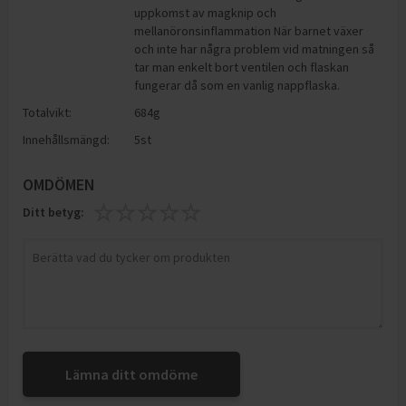
uppkomst av magknip och
mellanöronsinflammation När barnet växer
och inte har några problem vid matningen så
tar man enkelt bort ventilen och flaskan
fungerar då som en vanlig nappflaska.
Totalvikt:
684g
Innehållsmängd:
5st
OMDÖMEN
Ditt betyg:
Lämna ditt omdöme