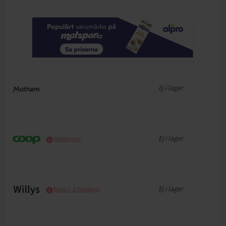
Ej i lager
Ej i lager
Webbpriser
Ej i lager
Butiks- & Webbpris