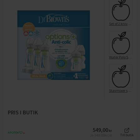
Set of 2 knives - Paring & Tomato
Water Polo Swimming Pool Game Set
Stavmixer set SM 3772 svart 600W
PRIS I BUTIK
549,00
kr
549,00
kr/st
Till butik
Jfr