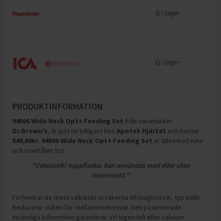
Ej i lager
Ej i lager
Webbpriser
PRODUKTINFORMATION
94006 Wide Neck Opt+ Feeding Set
från varumärket
Dr.Brown's
, är just nu billigast hos
Apotek Hjärtat
och
kostar
549,00
kr
.
94006 Wide Neck Opt+ Feeding Set
är tillverkad Kina
och innehåller 5st
.
"Vakuumfri nappflaska. Kan användas med eller utan
innerventil."
Förhindrar de mest välkända orsakerna till magbesvär, typ kolik.
Reducerar risken för mellanöronbesvär. Den patenterade
invändiga luftventilen garanterar att ingen luft eller vakuum