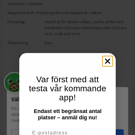
utvecklas i vätskan.
Nappflaskan är i Polypropylen och nappen är i silikon
Förvaring:
Utsätt ej för direkt solljus, starka dofter och
kemikalier. Förvara i rumstemperatur. Förvara
rent, svalt och torrt.
Tillverkning:
Kina
Var först med att
testa vår kommande
app!
Välkommen till Matspar.se
För att leverera en personlig upplevelse, mäta sajtens
Endast ett begränsat antal
utveckling och ha sociala medier-koppling använder vi
platser – anmäl dig nu!
cookies.
Läs mer
Email