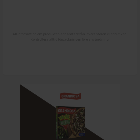
All information om produkten är hämtad från leverantören eller butiken.
Kontrollera alltid förpackningen före användning.