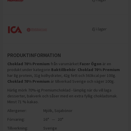
Ej i lager
Webbpriser
PRODUKTINFORMATION
Choklad 70% Premium
från varumärket
Fazer Ögon
är en
produkt under kategorin
Baktillbehör
.
Choklad 70% Premium
har
8g protein, 31g kolhydrater, 42g fett och 563kcal per 100g
.
Choklad 70% Premium
är tillverkad Sverige och väger 100g
.
Härlig mörk 70%-ig Premiumchoklad - lämplig när du vill laga
desserter, bakverk och såser med en extra fyllig chokladsmak.
Minst 71 % kakao.
Allergener:
Mjölk
,
Sojabönor
Förvaring:
16° — 20°
Tillverkning:
Sverige