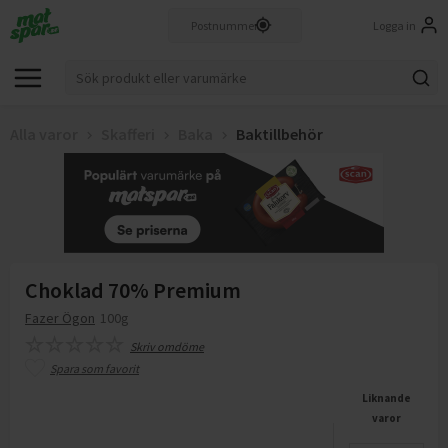
Logga in
Alla varor
Skafferi
Baka
Baktillbehör
Choklad 70% Premium
Fazer Ögon
100g
Skriv omdöme
Spara som favorit
Liknande
varor