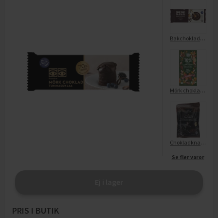
Bakchoklad 70% Premium
Mörk choklad 70%
Chokladknappar Mörk
Se fler varor
Ej i lager
PRIS I BUTIK