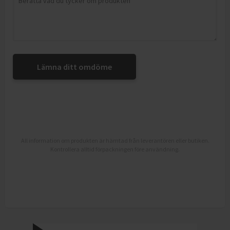
Lämna ditt omdöme
All information om produkten är hämtad från leverantören eller butiken.
Kontrollera alltid förpackningen före användning.