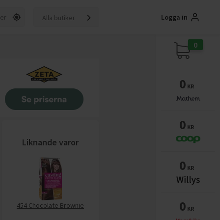
Logga in
Alla butiker
0
0
KR
0
KR
Liknande varor
0
KR
0
454 Chocolate Brownie
KR