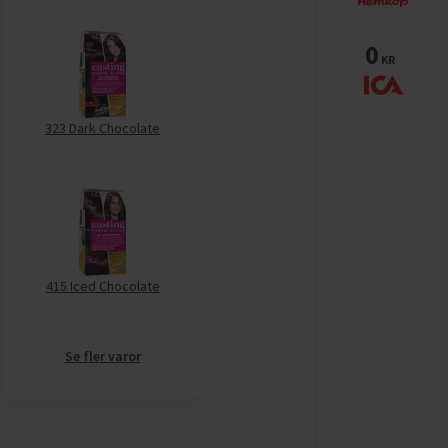
0
KR
323 Dark Chocolate
415 Iced Chocolate
Se fler varor