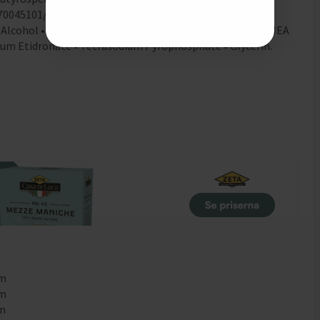
L. Z70045101/1). 1190014 - Fremkalder/Framkallare/Kehite:
 Alcohol • Sodium Salicylate • Trideceth-2 Carboxamide MEA
dium Etidronate • Tetrasodium Pyrophosphate • Glycerin.
mm
mm
mm