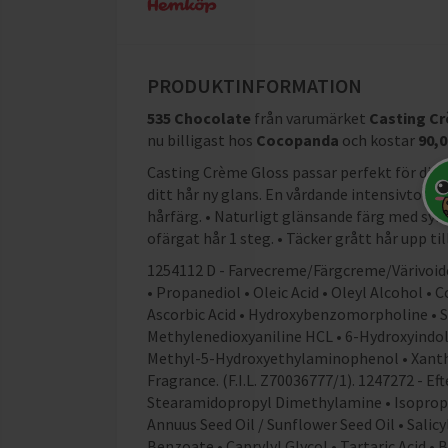
PRODUKTINFORMATION
535 Chocolate
från varumärket
Casting C
nu billigast hos
Cocopanda
och
kostar
90,0
Casting Crème Gloss passar perfekt för dig s
ditt hår ny glans. En vårdande intensivtoning 
hårfärg. • Naturligt glänsande färg med synl
ofärgat hår 1 steg. • Täcker grått hår upp ti
1254112 D - Farvecreme/Färgcreme/Värivoide:
• Propanediol • Oleic Acid • Oleyl Alcohol 
Ascorbic Acid • Hydroxybenzomorpholine • S
Methylenedioxyaniline HCL • 6-Hydroxyindole
Methyl-5-Hydroxyethylaminophenol • Xanth
Fragrance. (F.I.L. Z70036777/1). 1247272 - E
Stearamidopropyl Dimethylamine • Isopropyl
Annuus Seed Oil / Sunflower Seed Oil • Salicy
Benzoate • Caprylyl Glycol • Tartaric Acid •