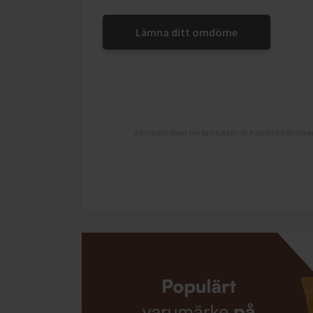
Lämna ditt omdöme
All information om produkten är hämtad från lever