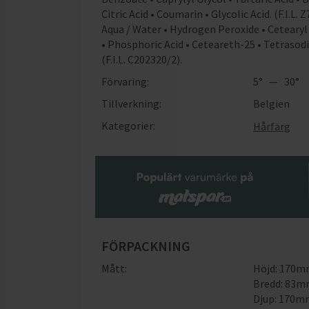
Citric Acid • Coumarin • Glycolic Acid. (F.I.
Aqua / Water • Hydrogen Peroxide • Cetearyl
• Phosphoric Acid • Ceteareth-25 • Tetraso
(F.I.L. C202320/2).
Förvaring:
5° — 30°
Tillverkning:
Belgien
Kategorier:
Hårfärg
FÖRPACKNING
Mått:
Höjd: 170
Bredd: 83
Djup: 170