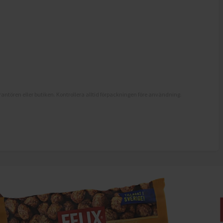
antören eller butiken. Kontrollera alltid förpackningen före användning.