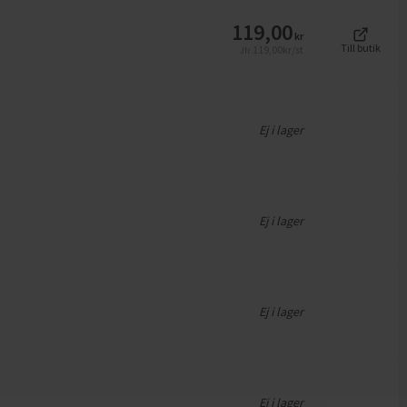
119,00
kr
Till butik
119,00
kr/st
Jfr
Ej i lager
Ej i lager
Ej i lager
Ej i lager