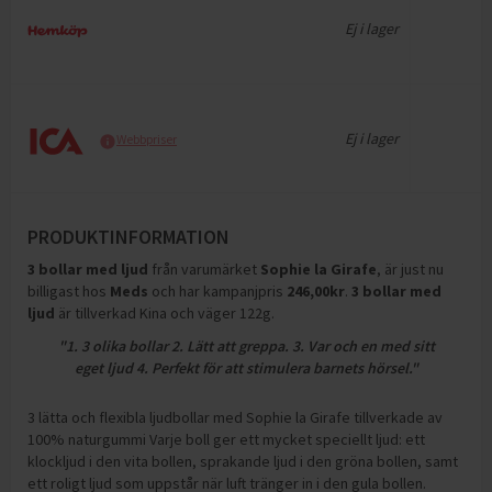
Ej i lager
Ej i lager
Webbpriser
PRODUKTINFORMATION
3 bollar med ljud
från varumärket
Sophie la Girafe
, är just nu
billigast hos
Meds
och
har kampanjpris
246,00
kr
.
3 bollar med
ljud
är tillverkad Kina och väger 122g
.
"1. 3 olika bollar 2. Lätt att greppa. 3. Var och en med sitt
eget ljud 4. Perfekt för att stimulera barnets hörsel."
3 lätta och flexibla ljudbollar med Sophie la Girafe tillverkade av
100% naturgummi Varje boll ger ett mycket speciellt ljud: ett
klockljud i den vita bollen, sprakande ljud i den gröna bollen, samt
ett roligt ljud som uppstår när luft tränger in i den gula bollen.