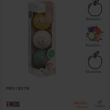
Modedocka Sjöjungfru med Ljus
Mjuk boll med spegel
Pop-up Djungeldjur m ljud och ljus
PRIS I BUTIK
246,00
kr
Till butik
289,00
kr