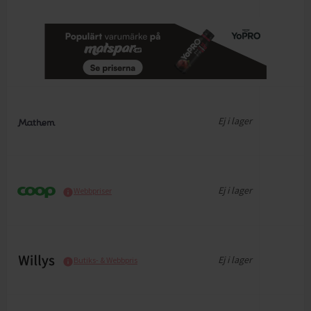
Ej i lager
Ej i lager
Webbpriser
Ej i lager
Butiks- & Webbpris