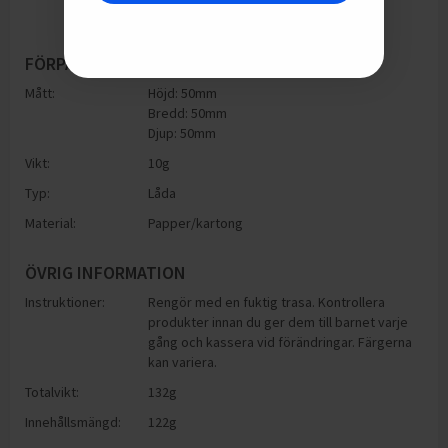
FÖRPACKNING
Mått:
Höjd: 50mm
Bredd: 50mm
Djup: 50mm
Vikt:
10
g
Typ:
Låda
Material:
Papper/kartong
ÖVRIG INFORMATION
Instruktioner:
Rengör med en fuktig trasa. Kontrollera
produkter innan du ger dem till barnet varje
gång och kassera vid förändringar. Färgerna
kan variera.
Totalvikt:
132g
Innehållsmängd:
122g