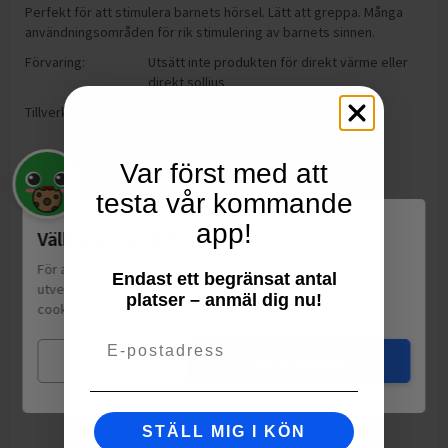
Perfekt för att stimulera barnets hörsel. Lätt att greppa. Många
användningsområden för rik stimulering av barnets sinnen.
Förvaring:
Utsätt inte produkten för direkt värme eller
direkt solljus
Tillverkning:
Kina
Var först med att
testa vår kommande
app!
Välkommen till Matspar.se
För att leverera en personlig upplevelse, mäta sajtens
Endast ett begränsat antal
utveckling och ha sociala medier-koppling använder vi
platser – anmäl dig nu!
cookies.
Läs mer
Email
Mina val
Jag godkänner
STÄLL MIG I KÖN