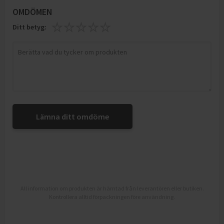
OMDÖMEN
Ditt betyg:
Lämna ditt omdöme
All information om produkten är hämtad från leverantören eller butiken.
Kontrollera alltid förpackningen före användning.