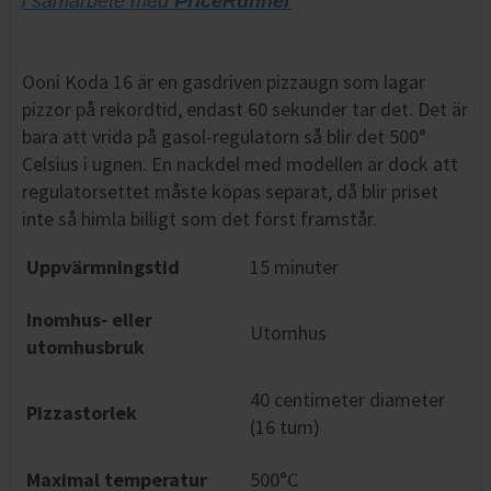
i samarbete med
PriceRunner
Ooni Koda 16 är en gasdriven pizzaugn som lagar
pizzor på rekordtid, endast 60 sekunder tar det. Det är
bara att vrida på gasol-regulatorn så blir det 500°
Celsius i ugnen. En nackdel med modellen är dock att
regulatorsettet måste köpas separat, då blir priset
inte så himla billigt som det först framstår.
Uppvärmningstid
15 minuter
Inomhus- eller
Utomhus
utomhusbruk
40 centimeter diameter
Pizzastorlek
(16 tum)
Maximal temperatur
500°C