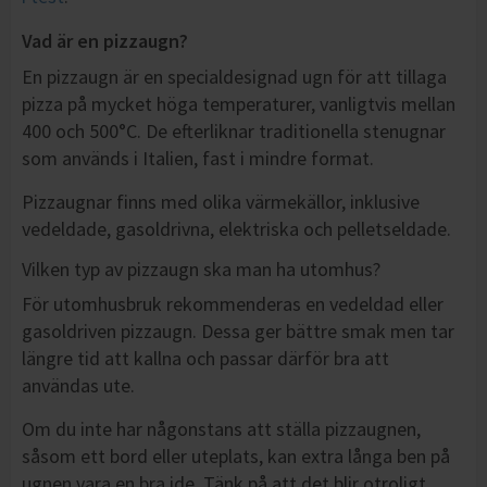
Vad är en pizzaugn?
En pizzaugn är en specialdesignad ugn för att tillaga
pizza på mycket höga temperaturer, vanligtvis mellan
400 och 500°C. De efterliknar traditionella stenugnar
som används i Italien, fast i mindre format.
Pizzaugnar finns med olika värmekällor, inklusive
vedeldade, gasoldrivna, elektriska och pelletseldade.
Vilken typ av pizzaugn ska man ha utomhus?
För utomhusbruk rekommenderas en vedeldad eller
gasoldriven pizzaugn. Dessa ger bättre smak men tar
längre tid att kallna och passar därför bra att
användas ute.
Om du inte har någonstans att ställa pizzaugnen,
såsom ett bord eller uteplats, kan extra långa ben på
ugnen vara en bra ide. Tänk på att det blir otroligt