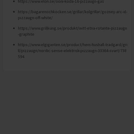
https://www.elon.se/ooni-koda-16-pizzaugn-gas
https://bagarenochkocken.se/grillar/kolgrillar/gozney-arc-xl-
pizzaugn-off-white/
https://www.grillkung.se/produkt/witt-etna-rotante-pizzaugn
-graphite
https://www.elgiganten.se/product/hem-hushall-tradgard/gri
ll/pizzaugn/nordic-sense-elektrisk-pizzaugn-33364-svart/738
594