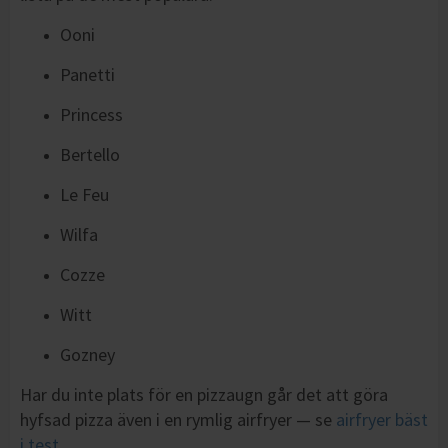
Ooni
Panetti
Princess
Bertello
Le Feu
Wilfa
Cozze
Witt
Gozney
Har du inte plats för en pizzaugn går det att göra
hyfsad pizza även i en rymlig airfryer — se
airfryer bäst
i test
.