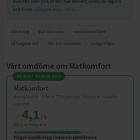
kvalitet över pris är det här kassen; söker du lägsta
pris finns
billigare alternativ
.
Vårt betyg
Vad det kostar
Leveransområdet
Så fungerar det
För- och nackdelar
Vanliga frågor
Vårt omdöme om Matkomfort
NÖJDAST KUNDER 2026
Matkomfort
Receptkasse · från ca
70
kr
/portion · levererar i utvalda
regioner
4,1
/
5
Betyg av
Matspar.se
Högst kundbetyg i hela vår jämförelse