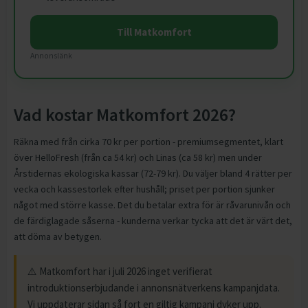
Till Matkomfort
Annonslänk
Vad kostar Matkomfort 2026?
Räkna med från cirka 70 kr per portion - premiumsegmentet, klart
över HelloFresh (från ca 54 kr) och Linas (ca 58 kr) men under
Årstidernas ekologiska kassar (72-79 kr). Du väljer bland 4 rätter per
vecka och kassestorlek efter hushåll; priset per portion sjunker
något med större kasse. Det du betalar extra för är råvarunivån och
de färdiglagade såserna - kunderna verkar tycka att det är värt det,
att döma av betygen.
⚠️ Matkomfort har i juli 2026 inget verifierat
introduktionserbjudande i annonsnätverkens kampanjdata.
Vi uppdaterar sidan så fort en giltig kampanj dyker upp.