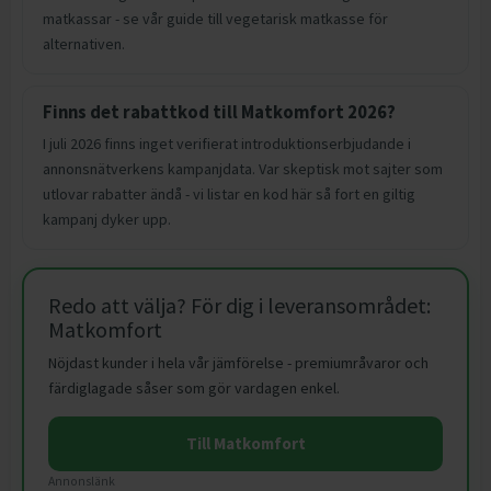
matkassar - se vår guide till vegetarisk matkasse för
alternativen.
Finns det rabattkod till Matkomfort 2026?
I juli 2026 finns inget verifierat introduktionserbjudande i
annonsnätverkens kampanjdata. Var skeptisk mot sajter som
utlovar rabatter ändå - vi listar en kod här så fort en giltig
kampanj dyker upp.
Redo att välja? För dig i leveransområdet:
Matkomfort
Nöjdast kunder i hela vår jämförelse - premiumråvaror och
färdiglagade såser som gör vardagen enkel.
Till Matkomfort
Annonslänk