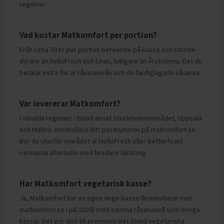
regioner.
Vad kostar Matkomfort per portion?
Från cirka 70 kr per portion beroende på kasse och storlek -
dyrare än HelloFresh och Linas, billigare än Årstiderna. Det du
betalar extra för är råvarunivån och de färdiglagade såserna.
Var levererar Matkomfort?
I utvalda regioner - bland annat Stockholmsområdet, Uppsala
och Malmö. Kontrollera ditt postnummer på matkomfort.se.
Bor du utanför området är HelloFresh eller Betterfeast
närmaste alternativ med bredare täckning.
Har Matkomfort vegetarisk kasse?
Ja, Matkomfort har en egen Vego-kasse (kontrollerat mot
matkomfort.se i juli 2026) med samma råvarunivå som övriga
kassar. Det gör den till premiumvalet bland vegetariska