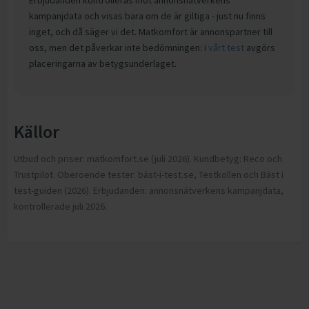
Erbjudanden kontrolleras mot annonsnätverkens
kampanjdata och visas bara om de är giltiga - just nu finns
inget, och då säger vi det. Matkomfort är annonspartner till
oss, men det påverkar inte bedömningen: i
vårt test
avgörs
placeringarna av betygsunderlaget.
Källor
Utbud och priser:
matkomfort.se
(juli 2026). Kundbetyg:
Reco
och
Trustpilot
. Oberoende tester:
bäst-i-test.se
,
Testkollen
och
Bäst i
test-guiden
(2026). Erbjudanden: annonsnätverkens kampanjdata,
kontrollerade juli 2026.