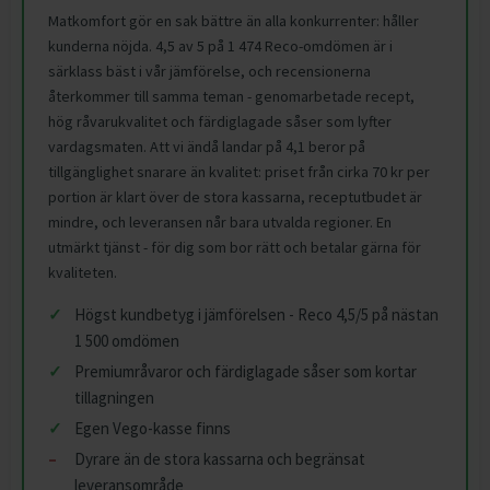
Matkomfort gör en sak bättre än alla konkurrenter: håller
kunderna nöjda. 4,5 av 5 på 1 474 Reco-omdömen är i
särklass bäst i vår jämförelse, och recensionerna
återkommer till samma teman - genomarbetade recept,
hög råvarukvalitet och färdiglagade såser som lyfter
vardagsmaten. Att vi ändå landar på 4,1 beror på
tillgänglighet snarare än kvalitet: priset från cirka 70 kr per
portion är klart över de stora kassarna, receptutbudet är
mindre, och leveransen når bara utvalda regioner. En
utmärkt tjänst - för dig som bor rätt och betalar gärna för
kvaliteten.
Högst kundbetyg i jämförelsen - Reco 4,5/5 på nästan
1 500 omdömen
Premiumråvaror och färdiglagade såser som kortar
tillagningen
Egen Vego-kasse finns
Dyrare än de stora kassarna och begränsat
leveransområde