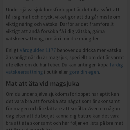
Under själva sjukdomsförloppet är det ofta svårt att
få i sig mat och dryck, vilket gör att du går miste om
viktig näring och vätska. Därför är det framförallt
viktigt att ändå försöka få i dig vätska, gärna
vätskeersättning, om än i mindre mängder.
Enligt
Vårdguiden 1177
behöver du dricka mer vätska
än vanligt när du är magsjuk, speciellt om det är varmt
ute eller om du har feber. Du kan antingen köpa
färdig
vätskeersättning
i butik eller
göra din egen
.
Mat att äta vid magsjuka
Om du under själva sjukdomsförloppet har aptit kan
det vara bra att försöka äta något som är skonsamt
för magen och lite lättare att smälta. Även en någon
dag efter att du börjat känna dig bättre kan det vara
bra att äta skonsamt och här följer en lista på bra mat