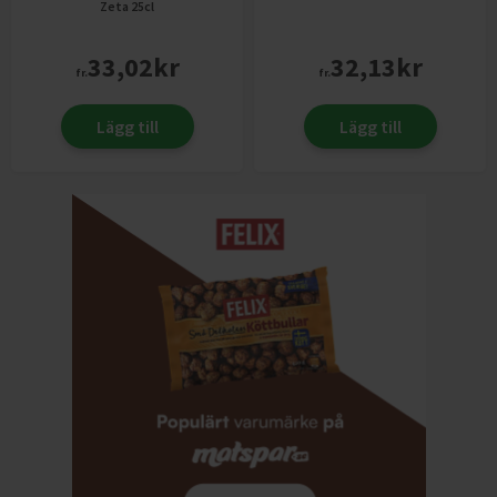
Zeta
25cl
33,02
kr
32,13
kr
fr.
fr.
Lägg till
Lägg till