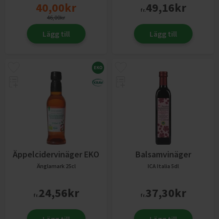
40,00
kr
49,16
kr
fr.
46,00
kr
Lägg till
Lägg till
Äppelcidervinäger EKO
Balsamvinäger
Änglamark
25cl
ICA Italia
5dl
24,56
kr
37,30
kr
fr.
fr.