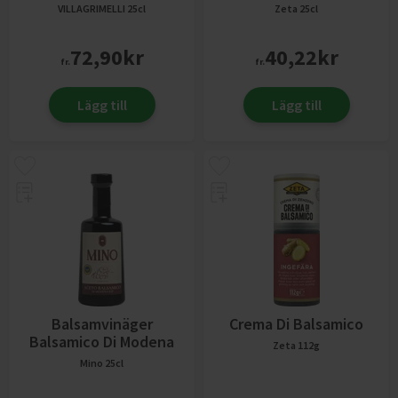
VILLAGRIMELLI
25cl
Zeta
25cl
72,90
kr
40,22
kr
fr.
fr.
Lägg till
Lägg till
Balsamvinäger
Crema Di Balsamico
Balsamico Di Modena
Zeta
112g
Mino
25cl