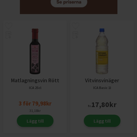
Matlagningsvin Rött
Vitvinsvinäger
ICA
25cl
ICA Basic
1l
3
för
79,98
kr
17,80
kr
fr.
31,18
kr
Lägg till
Lägg till