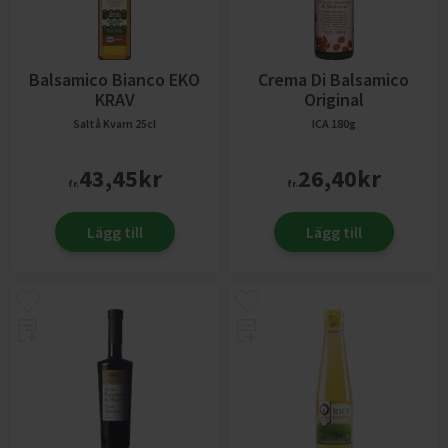
Balsamico Bianco EKO
Crema Di Balsamico
KRAV
Original
Saltå Kvarn
25cl
ICA
180g
43,45
kr
26,40
kr
fr.
fr.
Lägg till
Lägg till