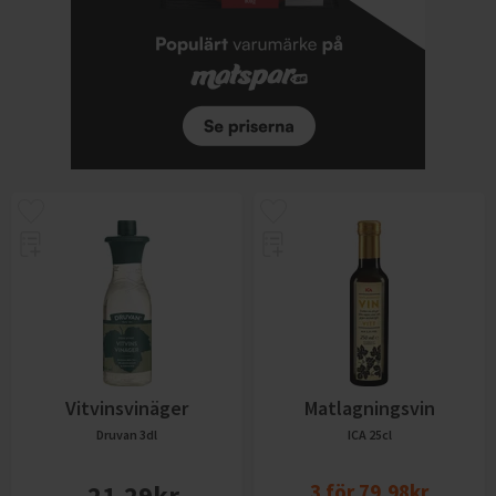
Vitvinsvinäger
Matlagningsvin
Druvan
3dl
ICA
25cl
21,29
kr
3
för
79,98
kr