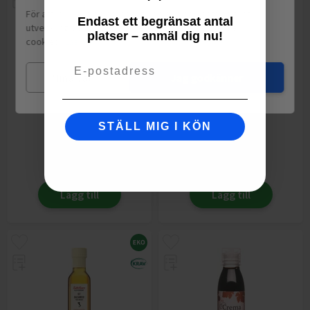
För att leverera en personlig upplevelse, mäta sajtens
Endast ett begränsat antal
utveckling och ha sociala medier-koppling använder vi
platser – anmäl dig nu!
cookies.
Läs mer
Email
Mina val
Jag godkänner
Vitvinsvinäger
Sherryvinäger
ICA
25cl
SOLERA 77
37.5cl
STÄLL MIG I KÖN
15,60
kr
49,58
kr
fr.
fr.
Lägg till
Lägg till