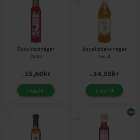
Rödvinsvinäger
Äppelcidervinäger
ICA
25cl
Zeta
1l
15,60
kr
34,50
kr
fr.
fr.
Lägg till
Lägg till