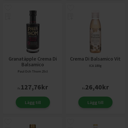
Granatäpple Crema Di
Crema Di Balsamico Vit
Balsamico
ICA
180g
Paul Och Thom
25cl
127,76
kr
26,40
kr
fr.
fr.
Lägg till
Lägg till