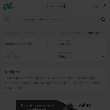
Logga in
Alla Varor
Skafferi
Oljor, Vinäger & Ättika
Vinäger
Märkning
:
Kampanjvaror
Visa alla
Fri från
:
Sortera efter:
Visa alla
Relevans
Vinäger
Jämför priser på vinäger mellan alla matbutiker. Balsamvinäger,
äppelcidervinäger, vitvinsvinäger och ättika — se priset per liter i
olika butiker.