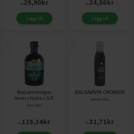
29,90
kr
24,56
kr
fr.
fr.
Lägg till
Lägg till
Balsamvinäger
BALSAMVIN CREMAOR
Invecchiato I.G.P.
Garant
15cl
Zeta
25cl
119,24
kr
31,71
kr
fr.
fr.