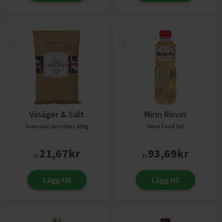
Vinäger & Salt
Mirin Risvin
Svenska Lantchips
200g
Yama Food
5dl
21,67
kr
93,69
kr
fr.
fr.
Lägg till
Lägg till