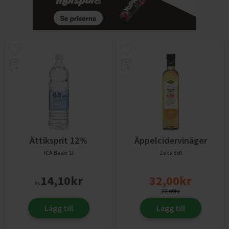
Ättiksprit 12%
Äppelcidervinäger
ICA Basic
1l
Zeta
5dl
14,10
kr
32,00
kr
fr.
37,00
kr
Lägg till
Lägg till