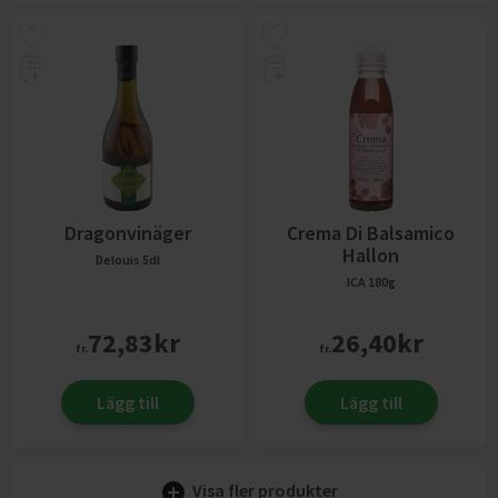
Dragonvinäger
Crema Di Balsamico
Hallon
Delouis
5dl
ICA
180g
72,83
kr
26,40
kr
fr.
fr.
Lägg till
Lägg till
Visa fler produkter