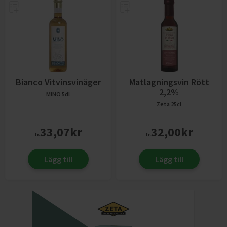
Bianco Vitvinsvinäger
Matlagningsvin Rött
2,2%
MINO
5dl
Zeta
25cl
33,07
kr
32,00
kr
fr.
fr.
Lägg till
Lägg till