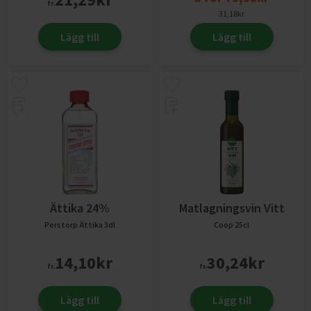
fr.
31,18
kr
Lägg till
Lägg till
Ättika 24%
Matlagningsvin Vitt
Perstorp Ättika
3dl
Coop
25cl
14,10
kr
30,24
kr
fr.
fr.
Lägg till
Lägg till