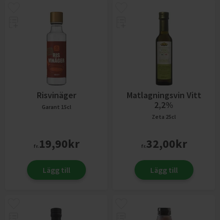
Risvinäger
Matlagningsvin Vitt
2,2%
Garant
15cl
Zeta
25cl
19,90
kr
32,00
kr
fr.
fr.
Lägg till
Lägg till