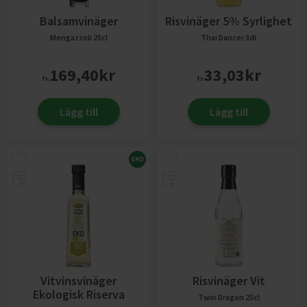
Balsamvinäger
Risvinäger 5% Syrlighet
Mengazzoli
25cl
Thai Dancer
3dl
169,40
kr
33,03
kr
fr.
fr.
Lägg till
Lägg till
Vitvinsvinäger
Risvinäger Vit
Ekologisk Riserva
Twin Dragon
25cl