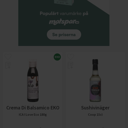
Crema Di Balsamico EKO
Sushivinäger
ICA I Love Eco
180g
Coop
15cl