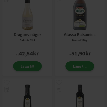
Dragonvinäger
Glassa Balsamica
Delouis
25cl
Monini
250g
42,54
kr
51,90
kr
fr.
fr.
Lägg till
Lägg till