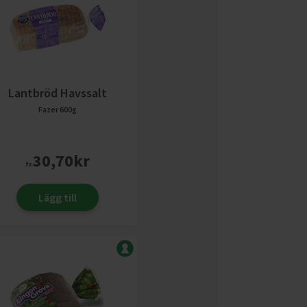
Lantbröd Havssalt
Fazer
600g
30,70
kr
fr.
Lägg till