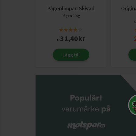
Pågenlimpan Skivad
Origin
Pågen
900g
31,40
kr
fr.
Lägg till