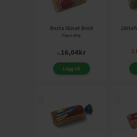
Rosta Skivat Bröd
Jättef
Pågen
450g
16,04
kr
2
fr.
Lägg till