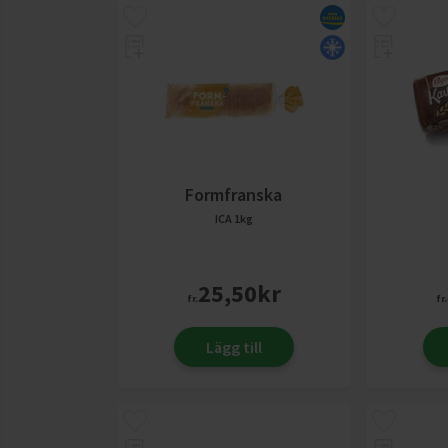
Formfranska
ICA
1kg
25,50
kr
fr.
fr.
Lägg till