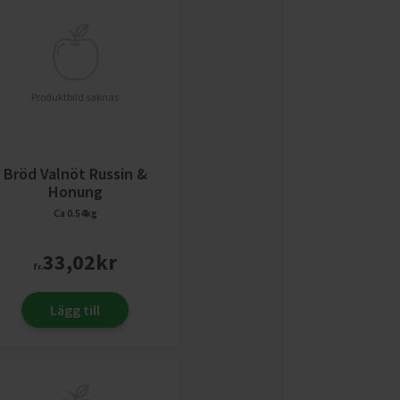
Produktbild saknas
Bröd Valnöt Russin &
Honung
Ca 0.54kg
33,02
kr
fr.
Lägg till