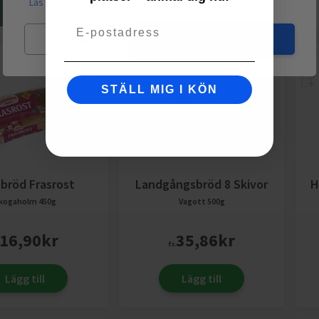
Läs mer
Email
Mina val
Jag godkänner
STÄLL MIG I KÖN
bröd Frasrost
Landgångsbröd 8 Skivor
H
kogaholm
450g
Vagott
500g
16,90
kr
35,86
kr
fr.
Lägg till
Lägg till