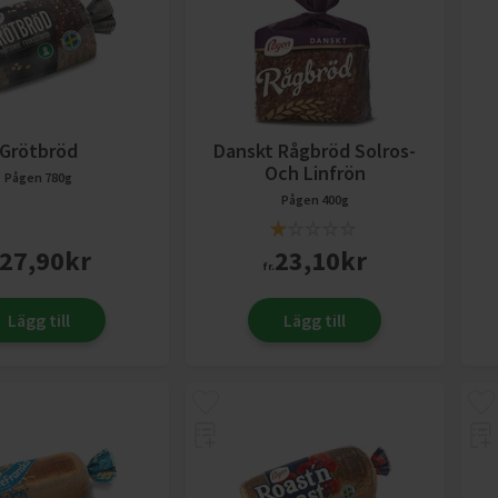
Grötbröd
Danskt Rågbröd Solros-
Och Linfrön
Pågen
780g
Pågen
400g
27,90
kr
23,10
kr
fr.
Lägg till
Lägg till