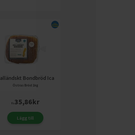
alländskt Bondbröd Ica
Östras Bröd
1kg
35,86
kr
fr.
Lägg till