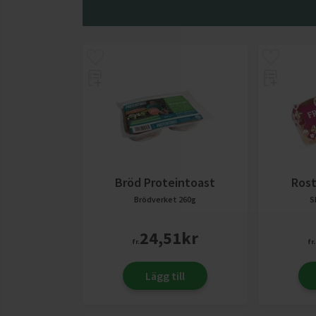
Bröd Proteintoast
Rost
Brödverket
260g
S
24,51
kr
fr.
fr.
Lägg till