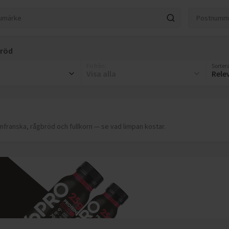
Bröd
Fri från
:
Sortera
Visa alla
Rele
rmfranska, rågbröd och fullkorn — se vad limpan kostar.