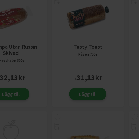
mpa Utan Russin
Tasty Toast
Skivad
Pågen
700g
kogaholm
600g
32,13
kr
31,13
kr
fr.
Lägg till
Lägg till