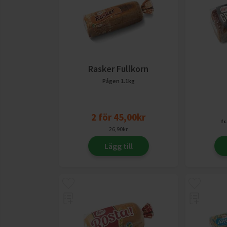
Rasker Fullkorn
Pågen
1.1kg
2
för
45,00
kr
fr.
26,90
kr
Lägg till