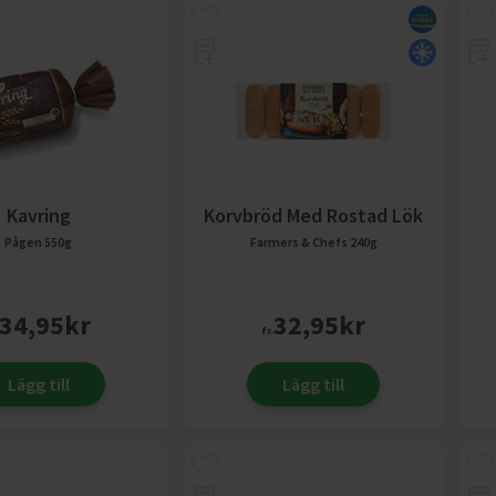
Kavring
Korvbröd Med Rostad Lök
Pågen
550g
Farmers & Chefs
240g
34,95
kr
32,95
kr
fr.
Lägg till
Lägg till