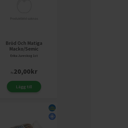
Produktbild saknas
Bröd Och Matiga
Macko/Semic
Erika Jureskog
1st
20,00
kr
fr.
Lägg till