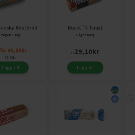
ranska Rostbröd
Roast´n Toast
Pågen
1.1kg
Pågen
800g
för
45,00
kr
29,10
kr
fr.
26,90
kr
Lägg till
Lägg till