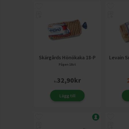
Skärgårds Hönökaka 18-P
Levain S
Pågen
18st
32,90
kr
fr.
Lägg till