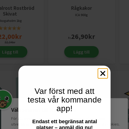
alrost Rostbröd
Rågkakor
Skivat
ICA
900g
Skogaholm
1kg
22,00
kr
26,90
kr
fr.
32,34
kr
Lägg till
Lägg till
Var först med att
testa vår kommande
app!
Välkommen till Matspar.se
För att leverera en personlig upplevelse, mäta sajtens
Endast ett begränsat antal
utveckling och ha sociala medier-koppling använder vi cookies.
platser – anmäl dig nu!