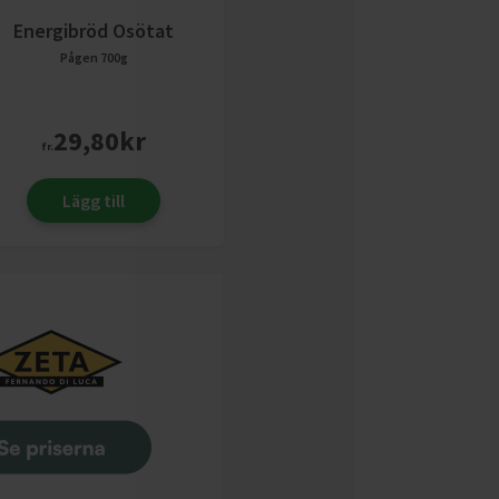
Energibröd Osötat
Pågen
700g
29,80
kr
fr.
Lägg till