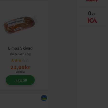
0
KR
Limpa Skivad
Skogaholm
775g
21,00
kr
28,30
kr
Lägg till