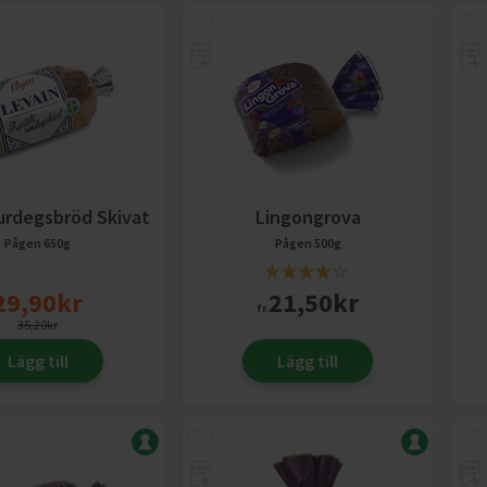
urdegsbröd Skivat
Lingongrova
Pågen
650g
Pågen
500g
29,90
kr
21,50
kr
fr.
35,20
kr
Lägg till
Lägg till