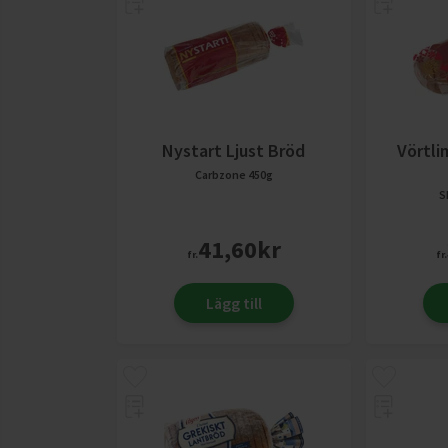
Nystart Ljust Bröd
Vörtli
Carbzone
450g
S
41,60
kr
fr.
fr.
Lägg till