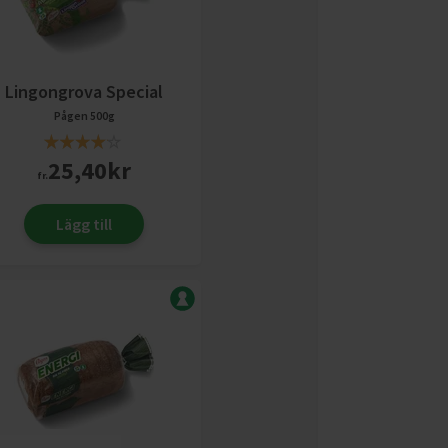
Lingongrova Special
Pågen
500g
25,40
kr
fr.
Lägg till