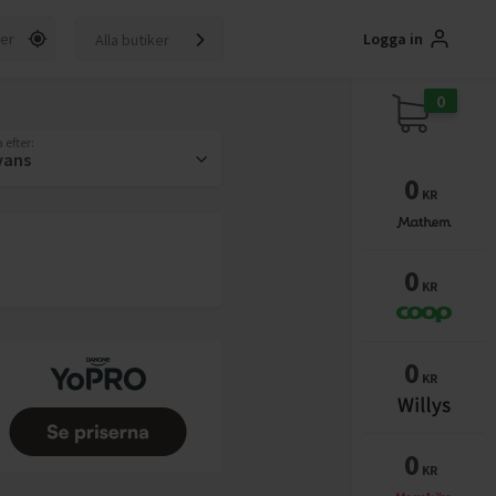
Logga in
Alla butiker
0
 efter:
vans
0
KR
0
KR
0
KR
0
KR